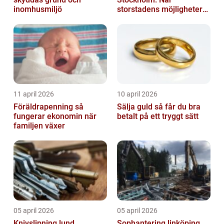
inomhusmiljö
storstadens möjligheter
möter lugnet utanför
11 april 2026
10 april 2026
Föräldrapenning så
Sälja guld så får du bra
fungerar ekonomin när
betalt på ett tryggt sätt
familjen växer
05 april 2026
05 april 2026
Knivslipning lund
Sophantering linköping