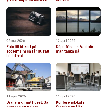
yrkeskompetensbevis för
bränsle
lastbil och buss
02 maj 2026
12 april 2026
Foto till id-kort på
Köpa fönster: Vad bör
södermalm så får du rätt
man tänka på
bild direkt
11 april 2026
11 april 2026
Dränering runt huset: Så
Konferenslokal i
skyddas grund och
Stockholm: När