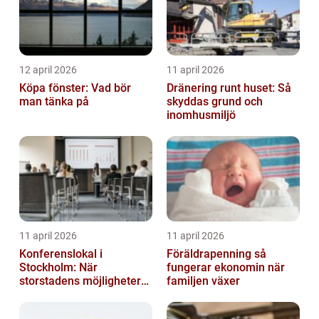
12 april 2026
11 april 2026
Köpa fönster: Vad bör
Dränering runt huset: Så
man tänka på
skyddas grund och
inomhusmiljö
11 april 2026
11 april 2026
Konferenslokal i
Föräldrapenning så
Stockholm: När
fungerar ekonomin när
storstadens möjligheter
familjen växer
möter lugnet utanför