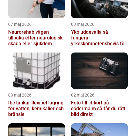
07 maj 2026
03 maj 2026
Neurorehab vägen
Ykb uddevalla så
tillbaka efter neurologisk
fungerar
skada eller sjukdom
yrkeskompetensbevis för
lastbil och buss
03 maj 2026
02 maj 2026
Ibc tankar flexibel lagring
Foto till id-kort på
för vatten, kemikalier och
södermalm så får du rätt
bränsle
bild direkt