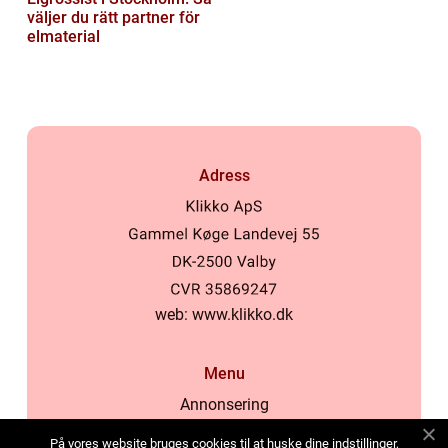
väljer du rätt partner för
elmaterial
Adress
web:
www.klikko.dk
Menu
Annonsering
Om oss
På vores website bruges cookies til at huske dine indstillinger,