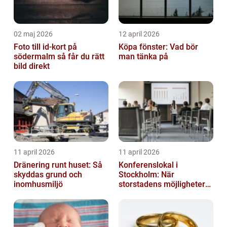
02 maj 2026
12 april 2026
Foto till id-kort på
Köpa fönster: Vad bör
södermalm så får du rätt
man tänka på
bild direkt
11 april 2026
11 april 2026
Dränering runt huset: Så
Konferenslokal i
skyddas grund och
Stockholm: När
inomhusmiljö
storstadens möjligheter
möter lugnet utanför