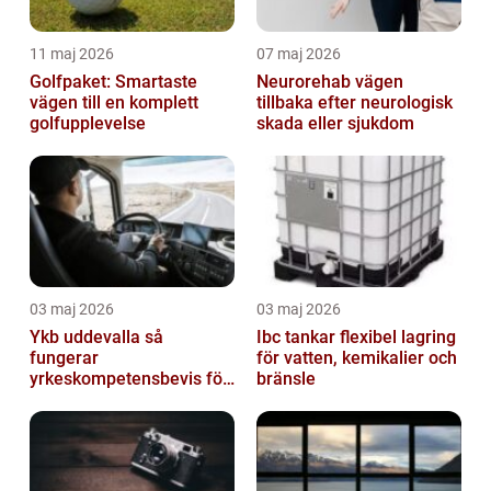
11 maj 2026
07 maj 2026
Golfpaket: Smartaste
Neurorehab vägen
vägen till en komplett
tillbaka efter neurologisk
golfupplevelse
skada eller sjukdom
03 maj 2026
03 maj 2026
Ykb uddevalla så
Ibc tankar flexibel lagring
fungerar
för vatten, kemikalier och
yrkeskompetensbevis för
bränsle
lastbil och buss