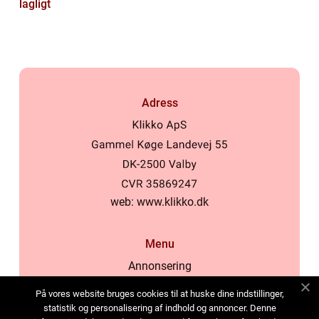
lagligt
Adress
web:
www.klikko.dk
Menu
Annonsering
Om oss
På vores website bruges cookies til at huske dine indstillinger,
Cookies
statistik og personalisering af indhold og annoncer. Denne