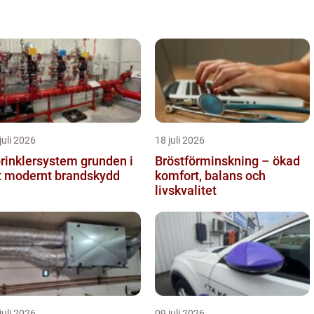
juli 2026
18 juli 2026
inklersystem grunden i
Bröstförminskning – ökad
t modernt brandskydd
komfort, balans och
livskvalitet
juli 2026
09 juli 2026