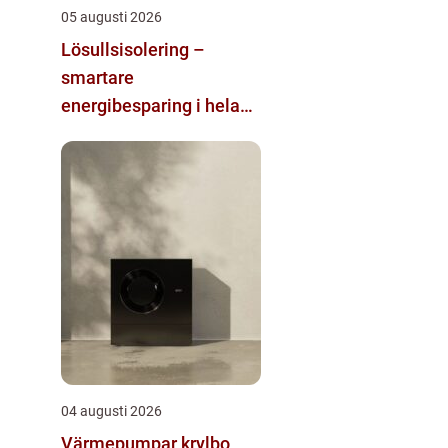
05 augusti 2026
Lösullsisolering –
smartare
energibesparing i hela
huset
04 augusti 2026
Värmepumpar krylbo