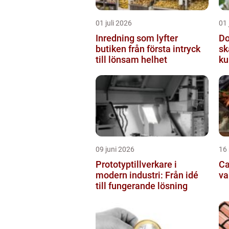
01 juli 2026
01 
Inredning som lyfter
Do
butiken från första intryck
sk
till lönsam helhet
ku
09 juni 2026
16
Prototyptillverkare i
Cat
modern industri: Från idé
va
till fungerande lösning