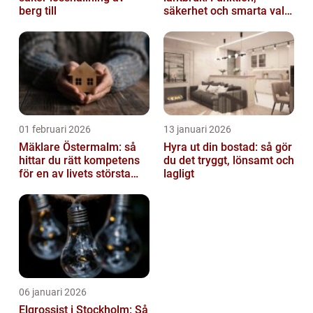
berg till
säkerhet och smarta val
av tankvagnar
01 februari 2026
13 januari 2026
Mäklare Östermalm: så
Hyra ut din bostad: så gör
hittar du rätt kompetens
du det tryggt, lönsamt och
för en av livets största
lagligt
affärer
06 januari 2026
Elgrossist i Stockholm: Så