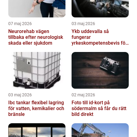
07 maj 2026
03 maj 2026
Neurorehab vägen
Ykb uddevalla så
tillbaka efter neurologisk
fungerar
skada eller sjukdom
yrkeskompetensbevis för
lastbil och buss
03 maj 2026
02 maj 2026
Ibc tankar flexibel lagring
Foto till id-kort på
för vatten, kemikalier och
södermalm så får du rätt
bränsle
bild direkt