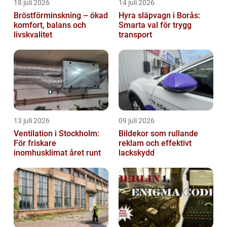
18 juli 2026
14 juli 2026
Bröstförminskning – ökad
Hyra släpvagn i Borås:
komfort, balans och
Smarta val för trygg
livskvalitet
transport
13 juli 2026
09 juli 2026
Ventilation i Stockholm:
Bildekor som rullande
För friskare
reklam och effektivt
inomhusklimat året runt
lackskydd