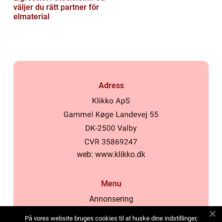
väljer du rätt partner för
elmaterial
Adress
web:
www.klikko.dk
Menu
Annonsering
Om oss
På vores website bruges cookies til at huske dine indstillinger,