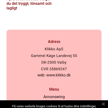
du det tryggt, lönsamt och
lagligt
Adress
web:
www.klikko.dk
Menu
Annonsering
Om oss
På vores website bruges cookies til at huske dine indstillinger,