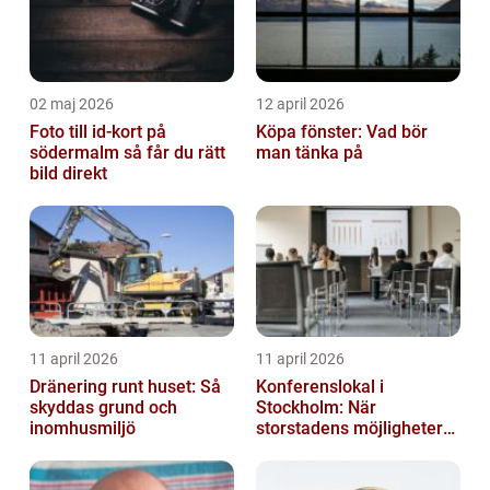
02 maj 2026
12 april 2026
Foto till id-kort på
Köpa fönster: Vad bör
södermalm så får du rätt
man tänka på
bild direkt
11 april 2026
11 april 2026
Dränering runt huset: Så
Konferenslokal i
skyddas grund och
Stockholm: När
inomhusmiljö
storstadens möjligheter
möter lugnet utanför