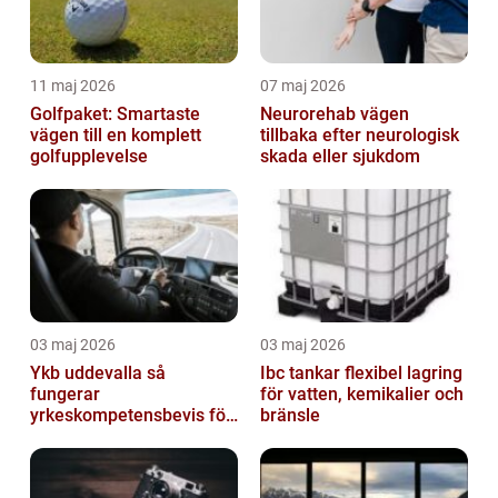
11 maj 2026
07 maj 2026
Golfpaket: Smartaste
Neurorehab vägen
vägen till en komplett
tillbaka efter neurologisk
golfupplevelse
skada eller sjukdom
03 maj 2026
03 maj 2026
Ykb uddevalla så
Ibc tankar flexibel lagring
fungerar
för vatten, kemikalier och
yrkeskompetensbevis för
bränsle
lastbil och buss