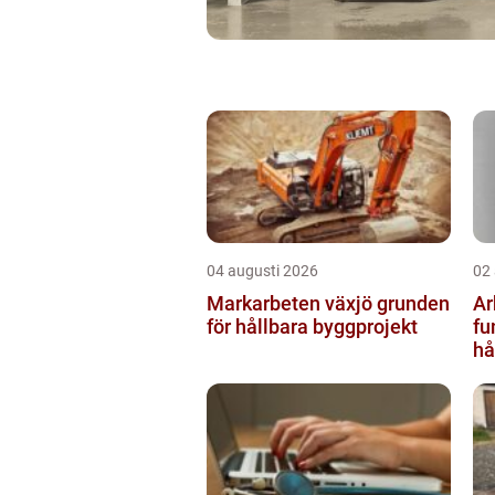
04 augusti 2026
02
Markarbeten växjö grunden
Ar
för hållbara byggprojekt
fu
hå