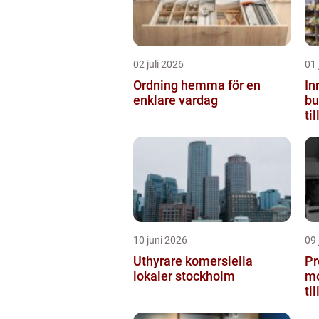
02 juli 2026
01 
Ordning hemma för en
In
enklare vardag
butiken 
ti
10 juni 2026
09 
Uthyrare komersiella
Pr
lokaler stockholm
mo
ti