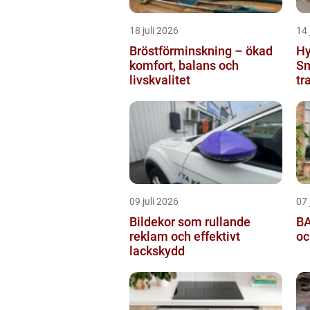
18 juli 2026
14 
Bröstförminskning – ökad
Hy
komfort, balans och
Sm
livskvalitet
tr
09 juli 2026
07 
Bildekor som rullande
BA
reklam och effektivt
oc
lackskydd