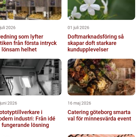
juli 2026
01 juli 2026
redning som lyfter
Doftmarknadsföring så
från första intryck
skapar doft starkare
ll lönsam helhet
kundupplevelser
juni 2026
16 maj 2026
ototyptillverkare i
Catering göteborg smarta
dern industri: Från idé
val för minnesvärda event
ll fungerande lösning