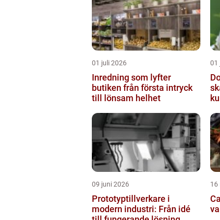
01 juli 2026
01 
Inredning som lyfter
Do
butiken från första intryck
sk
till lönsam helhet
ku
09 juni 2026
16
Prototyptillverkare i
Cat
modern industri: Från idé
va
till fungerande lösning