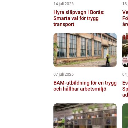
14 juli 2026
13 
Hyra släpvagn i Borås:
Ve
Smarta val för trygg
Fö
transport
år
07 juli 2026
04 
BAM-utbildning för en trygg
Es
och hållbar arbetsmiljö
Sp
ad