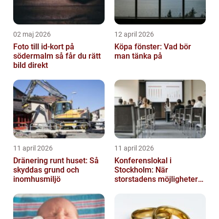
02 maj 2026
12 april 2026
Foto till id-kort på
Köpa fönster: Vad bör
södermalm så får du rätt
man tänka på
bild direkt
11 april 2026
11 april 2026
Dränering runt huset: Så
Konferenslokal i
skyddas grund och
Stockholm: När
inomhusmiljö
storstadens möjligheter
möter lugnet utanför