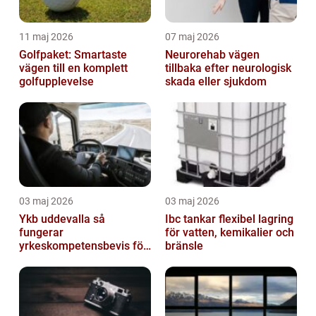
11 maj 2026
07 maj 2026
Golfpaket: Smartaste
Neurorehab vägen
vägen till en komplett
tillbaka efter neurologisk
golfupplevelse
skada eller sjukdom
03 maj 2026
03 maj 2026
Ykb uddevalla så
Ibc tankar flexibel lagring
fungerar
för vatten, kemikalier och
yrkeskompetensbevis för
bränsle
lastbil och buss