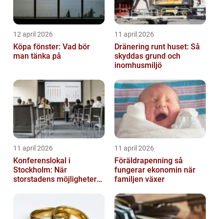
12 april 2026
11 april 2026
Köpa fönster: Vad bör
Dränering runt huset: Så
man tänka på
skyddas grund och
inomhusmiljö
11 april 2026
11 april 2026
Konferenslokal i
Föräldrapenning så
Stockholm: När
fungerar ekonomin när
storstadens möjligheter
familjen växer
möter lugnet utanför