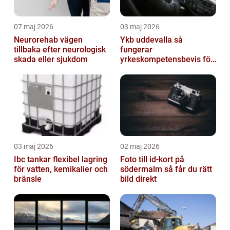
07 maj 2026
03 maj 2026
Neurorehab vägen
Ykb uddevalla så
tillbaka efter neurologisk
fungerar
skada eller sjukdom
yrkeskompetensbevis för
lastbil och buss
03 maj 2026
02 maj 2026
Ibc tankar flexibel lagring
Foto till id-kort på
för vatten, kemikalier och
södermalm så får du rätt
bränsle
bild direkt