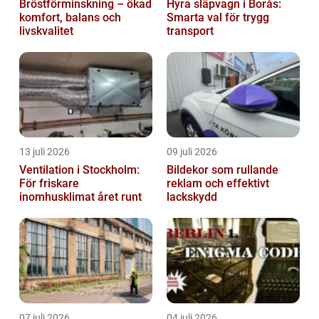
Bröstförminskning – ökad
Hyra släpvagn i Borås:
komfort, balans och
Smarta val för trygg
livskvalitet
transport
13 juli 2026
09 juli 2026
Ventilation i Stockholm:
Bildekor som rullande
För friskare
reklam och effektivt
inomhusklimat året runt
lackskydd
07 juli 2026
04 juli 2026