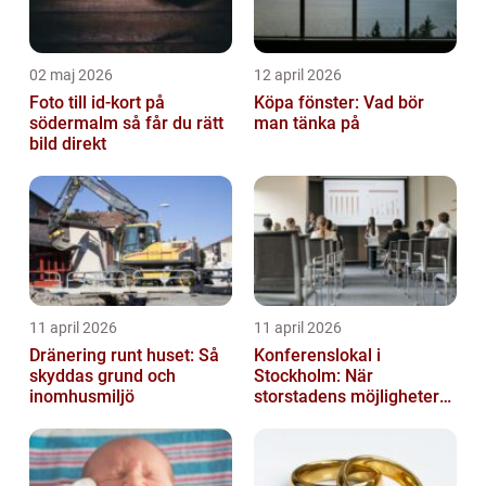
02 maj 2026
12 april 2026
Foto till id-kort på
Köpa fönster: Vad bör
södermalm så får du rätt
man tänka på
bild direkt
11 april 2026
11 april 2026
Dränering runt huset: Så
Konferenslokal i
skyddas grund och
Stockholm: När
inomhusmiljö
storstadens möjligheter
möter lugnet utanför