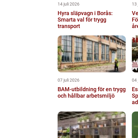
14 juli 2026
13 
Hyra släpvagn i Borås:
Ve
Smarta val för trygg
Fö
transport
år
07 juli 2026
04 
BAM-utbildning för en trygg
Es
och hållbar arbetsmiljö
Sp
ad