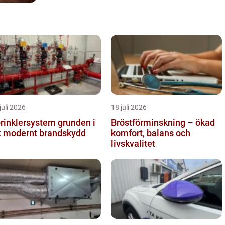
juli 2026
18 juli 2026
inklersystem grunden i
Bröstförminskning – ökad
t modernt brandskydd
komfort, balans och
livskvalitet