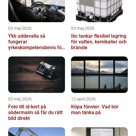
03 maj 2026
03 maj 2026
Ykb uddevalla så
Ibc tankar flexibel lagring
fungerar
för vatten, kemikalier och
yrkeskompetensbevis för
bränsle
lastbil och buss
02 maj 2026
12 april 2026
Foto till id-kort på
Köpa fönster: Vad bör
södermalm så får du rätt
man tänka på
bild direkt