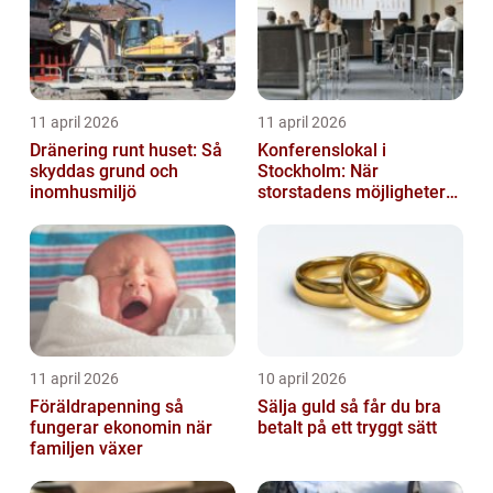
11 april 2026
11 april 2026
Dränering runt huset: Så
Konferenslokal i
skyddas grund och
Stockholm: När
inomhusmiljö
storstadens möjligheter
möter lugnet utanför
11 april 2026
10 april 2026
Föräldrapenning så
Sälja guld så får du bra
fungerar ekonomin när
betalt på ett tryggt sätt
familjen växer