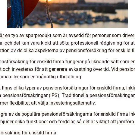
är en typ av sparprodukt som är avsedd för personer som driver e
a, och det kan vara klokt att söka professionell rådgivning för a
tion av de olika aspekterna av pensionsförsäkring för enskild f
nsförsäkring för enskild firma fungerar på liknande sätt som en
t och investeras för att generera avkastning över tid. Vid pensi
a eller som en månatlig utbetalning.
finns olika typer av pensionsförsäkringar för enskild firma, inklu
 pensionsförsäkringar (IPS). Traditionella pensionsförsäkringar g
er flexibilitet att välja investeringsalternativ.
gra av de populära pensionsförsäkringarna för enskild firma i
juder olika funktioner och fördelar, så det är viktigt att jämföra
rsäkring för enskild firma