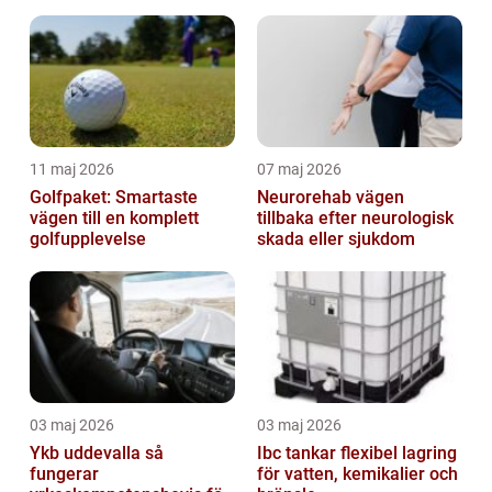
helhetsintrycket
11 maj 2026
07 maj 2026
Golfpaket: Smartaste
Neurorehab vägen
vägen till en komplett
tillbaka efter neurologisk
golfupplevelse
skada eller sjukdom
03 maj 2026
03 maj 2026
Ykb uddevalla så
Ibc tankar flexibel lagring
fungerar
för vatten, kemikalier och