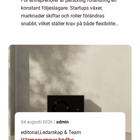
För entreprenörer är personlig förändring en
konstant följeslagare. Startups växer,
marknader skiftar och roller förändras
snabbt, vilket ställer krav på både flexibilitet
och självin...
04 augusti 2026
admin
editorial
,
Ledarskap & Team
Värmepumpar krylbo