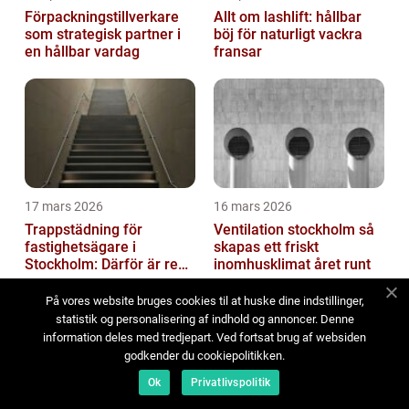
Förpackningstillverkare
Allt om lashlift: hållbar
som strategisk partner i
böj för naturligt vackra
en hållbar vardag
fransar
17 mars 2026
16 mars 2026
Trappstädning för
Ventilation stockholm så
fastighetsägare i
skapas ett friskt
Stockholm: Därför är rena
inomhusklimat året runt
trapphus en smart
investering
På vores website bruges cookies til at huske dine indstillinger,
statistik og personalisering af indhold og annoncer. Denne
information deles med tredjepart. Ved fortsat brug af websiden
godkender du cookiepolitikken.
Ok
Privatlivspolitik