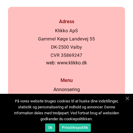
Adress
web:
www.klikko.dk
Menu
Annonsering
Om oss
På vores website bruges cookies til at huske dine indstillinger,
Cookies
statistik og personalisering af indhold og annoncer. Denne
information deles med tredjepart. Ved fortsat brug af websiden
Kontakta oss
godkender du cookiepolitikken.
Sitemap
Ok
Privatlivspolitik