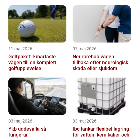
helhetsintrycket
11 maj 2026
07 maj 2026
Golfpaket: Smartaste
Neurorehab vägen
vägen till en komplett
tillbaka efter neurologisk
golfupplevelse
skada eller sjukdom
03 maj 2026
03 maj 2026
Ykb uddevalla så
Ibc tankar flexibel lagring
fungerar
för vatten, kemikalier och