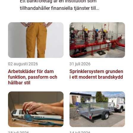
Ett bankföretag är en institution som
tillhandahåller finansiella tjänster till
privatpersoner, företag och organisationer.
Genom att ta emot insättningar och t...
02 augusti 2026
31 juli 2026
Arbetskläder för dam
Sprinklersystem grunden
funktion, passform och
i ett modernt brandskydd
hållbar stil
18 juli 2026
14 juli 2026