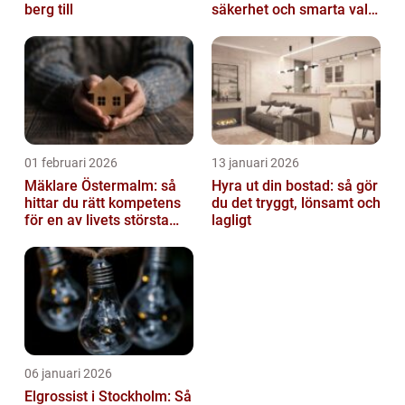
berg till
säkerhet och smarta val
av tankvagnar
01 februari 2026
13 januari 2026
Mäklare Östermalm: så
Hyra ut din bostad: så gör
hittar du rätt kompetens
du det tryggt, lönsamt och
för en av livets största
lagligt
affärer
06 januari 2026
Elgrossist i Stockholm: Så