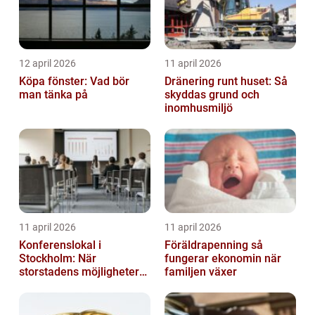
12 april 2026
11 april 2026
Köpa fönster: Vad bör
Dränering runt huset: Så
man tänka på
skyddas grund och
inomhusmiljö
11 april 2026
11 april 2026
Konferenslokal i
Föräldrapenning så
Stockholm: När
fungerar ekonomin när
storstadens möjligheter
familjen växer
möter lugnet utanför