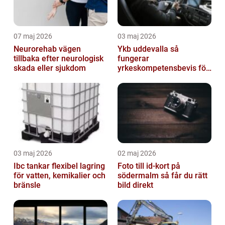
07 maj 2026
03 maj 2026
Neurorehab vägen
Ykb uddevalla så
tillbaka efter neurologisk
fungerar
skada eller sjukdom
yrkeskompetensbevis för
lastbil och buss
03 maj 2026
02 maj 2026
Ibc tankar flexibel lagring
Foto till id-kort på
för vatten, kemikalier och
södermalm så får du rätt
bränsle
bild direkt