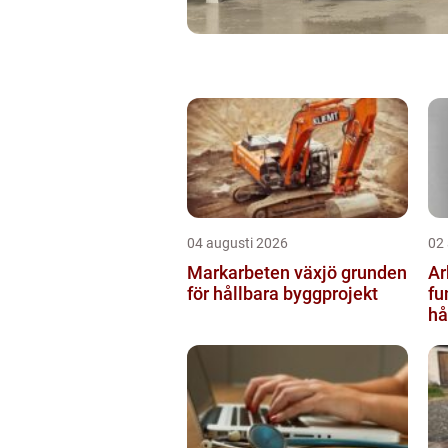
04 augusti 2026
02
Markarbeten växjö grunden
Ar
för hållbara byggprojekt
fu
hå