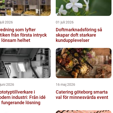
juli 2026
01 juli 2026
redning som lyfter
Doftmarknadsföring så
från första intryck
skapar doft starkare
ll lönsam helhet
kundupplevelser
juni 2026
16 maj 2026
ototyptillverkare i
Catering göteborg smarta
dern industri: Från idé
val för minnesvärda event
ll fungerande lösning