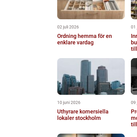
02 juli 2026
01 
Ordning hemma för en
In
enklare vardag
butiken 
ti
10 juni 2026
09 
Uthyrare komersiella
Pr
lokaler stockholm
mo
ti