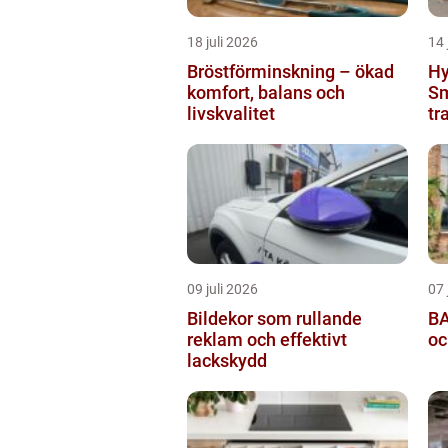
18 juli 2026
14 
Bröstförminskning – ökad
Hy
komfort, balans och
Sm
livskvalitet
tr
09 juli 2026
07 
Bildekor som rullande
BA
reklam och effektivt
oc
lackskydd