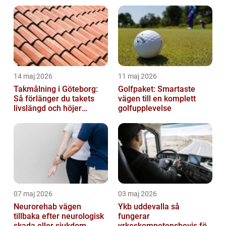
14 maj 2026
11 maj 2026
Takmålning i Göteborg:
Golfpaket: Smartaste
Så förlänger du takets
vägen till en komplett
livslängd och höjer
golfupplevelse
helhetsintrycket
07 maj 2026
03 maj 2026
Neurorehab vägen
Ykb uddevalla så
tillbaka efter neurologisk
fungerar
skada eller sjukdom
yrkeskompetensbevis för