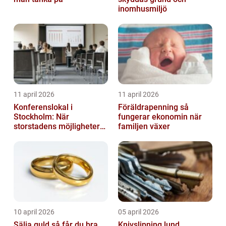
inomhusmiljö
11 april 2026
11 april 2026
Konferenslokal i
Föräldrapenning så
Stockholm: När
fungerar ekonomin när
storstadens möjligheter
familjen växer
möter lugnet utanför
10 april 2026
05 april 2026
Sälja guld så får du bra
Knivslipning lund