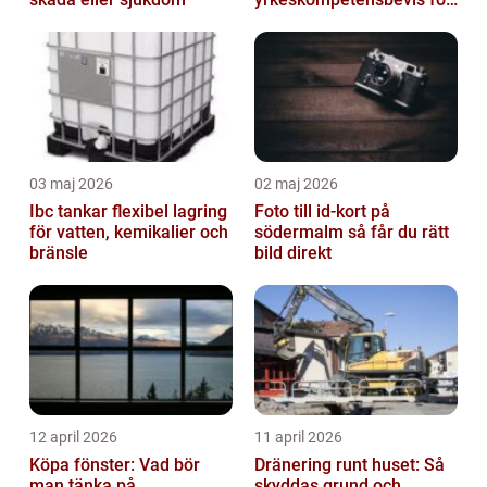
lastbil och buss
03 maj 2026
02 maj 2026
Ibc tankar flexibel lagring
Foto till id-kort på
för vatten, kemikalier och
södermalm så får du rätt
bränsle
bild direkt
12 april 2026
11 april 2026
Köpa fönster: Vad bör
Dränering runt huset: Så
man tänka på
skyddas grund och