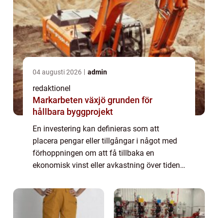
04 augusti 2026
admin
redaktionel
Markarbeten växjö grunden för
hållbara byggprojekt
En investering kan definieras som att
placera pengar eller tillgångar i något med
förhoppningen om att få tillbaka en
ekonomisk vinst eller avkastning över tiden.
Det är en strategi för att öka kapitalet och
bygga upp ekonomisk trygghet för
framtiden...