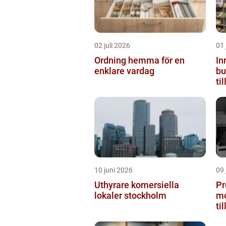
02 juli 2026
01 
Ordning hemma för en
In
enklare vardag
butiken 
ti
10 juni 2026
09 
Uthyrare komersiella
Pr
lokaler stockholm
mo
ti