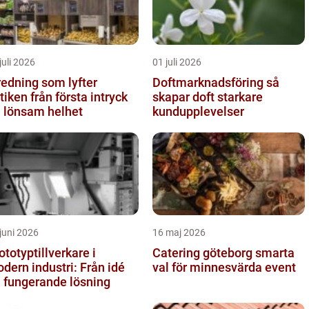
juli 2026
01 juli 2026
redning som lyfter
Doftmarknadsföring så
från första intryck
skapar doft starkare
ll lönsam helhet
kundupplevelser
juni 2026
16 maj 2026
ototyptillverkare i
Catering göteborg smarta
dern industri: Från idé
val för minnesvärda event
ll fungerande lösning