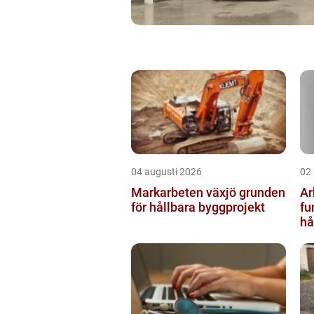
04 augusti 2026
02
Markarbeten växjö grunden
Ar
för hållbara byggprojekt
fu
hå