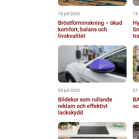
18 juli 2026
14 
Bröstförminskning – ökad
Hy
komfort, balans och
Sm
livskvalitet
tr
09 juli 2026
07 
Bildekor som rullande
BA
reklam och effektivt
oc
lackskydd