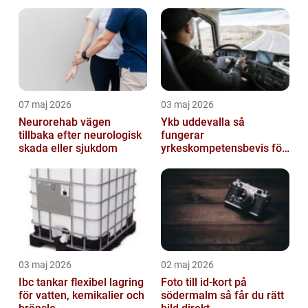
helhetsintrycket
07 maj 2026
03 maj 2026
Neurorehab vägen
Ykb uddevalla så
tillbaka efter neurologisk
fungerar
skada eller sjukdom
yrkeskompetensbevis för
lastbil och buss
03 maj 2026
02 maj 2026
Ibc tankar flexibel lagring
Foto till id-kort på
för vatten, kemikalier och
södermalm så får du rätt