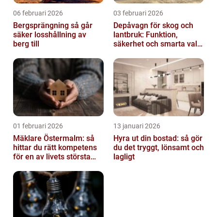
06 februari 2026
03 februari 2026
Bergsprängning så går
Depåvagn för skog och
säker losshållning av
lantbruk: Funktion,
berg till
säkerhet och smarta val
av tankvagnar
01 februari 2026
13 januari 2026
Mäklare Östermalm: så
Hyra ut din bostad: så gör
hittar du rätt kompetens
du det tryggt, lönsamt och
för en av livets största
lagligt
affärer