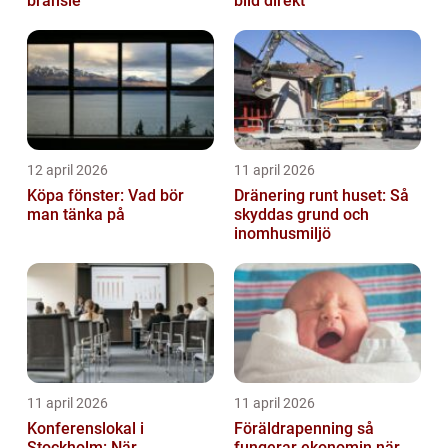
bränsle
bild direkt
12 april 2026
11 april 2026
Köpa fönster: Vad bör
Dränering runt huset: Så
man tänka på
skyddas grund och
inomhusmiljö
11 april 2026
11 april 2026
Konferenslokal i
Föräldrapenning så
Stockholm: När
fungerar ekonomin när