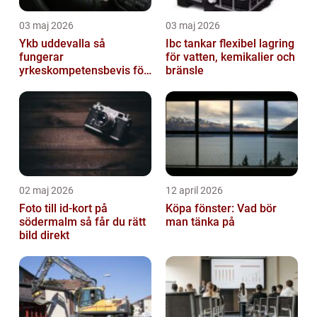
03 maj 2026
03 maj 2026
Ykb uddevalla så
Ibc tankar flexibel lagring
fungerar
för vatten, kemikalier och
yrkeskompetensbevis för
bränsle
lastbil och buss
02 maj 2026
12 april 2026
Foto till id-kort på
Köpa fönster: Vad bör
södermalm så får du rätt
man tänka på
bild direkt