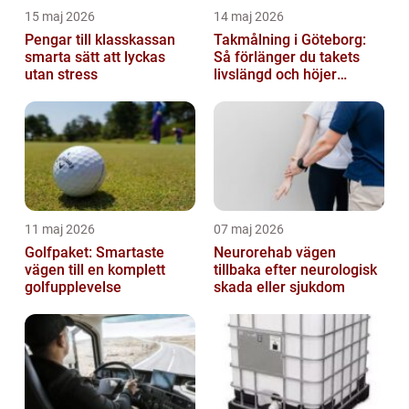
15 maj 2026
14 maj 2026
Pengar till klasskassan
Takmålning i Göteborg:
smarta sätt att lyckas
Så förlänger du takets
utan stress
livslängd och höjer
helhetsintrycket
11 maj 2026
07 maj 2026
Golfpaket: Smartaste
Neurorehab vägen
vägen till en komplett
tillbaka efter neurologisk
golfupplevelse
skada eller sjukdom