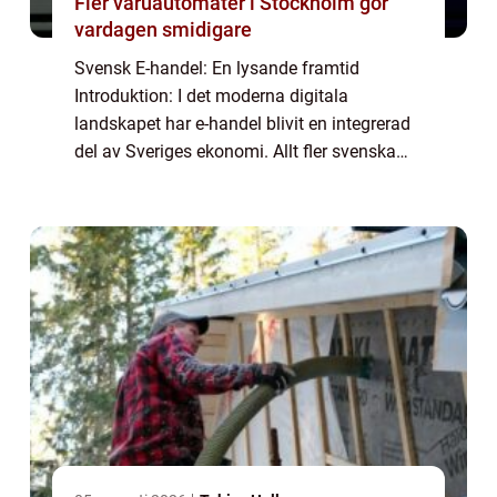
Fler varuautomater i Stockholm gör
vardagen smidigare
Svensk E-handel: En lysande framtid
Introduktion: I det moderna digitala
landskapet har e-handel blivit en integrerad
del av Sveriges ekonomi. Allt fler svenska
privatpersoner väljer att handla varor och
tjänster online, och detta har resulterat i en...