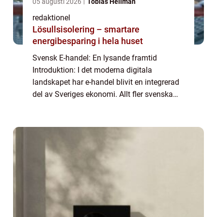
05 augusti 2026
Tobias Hellman
redaktionel
Lösullsisolering – smartare
energibesparing i hela huset
Svensk E-handel: En lysande framtid
Introduktion: I det moderna digitala
landskapet har e-handel blivit en integrerad
del av Sveriges ekonomi. Allt fler svenska
privatpersoner väljer att handla varor och
tjänster online, och detta har resulterat i en...