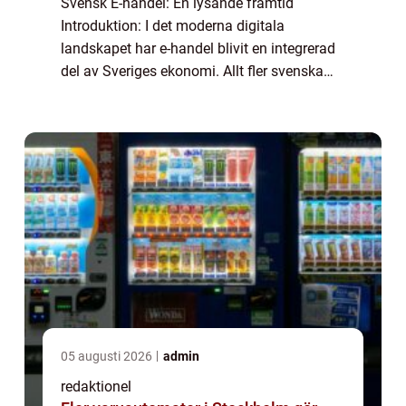
Svensk E-handel: En lysande framtid
Introduktion: I det moderna digitala
landskapet har e-handel blivit en integrerad
del av Sveriges ekonomi. Allt fler svenska
privatpersoner väljer att handla varor och
tjänster online, och detta har resulterat i en...
05 augusti 2026
admin
redaktionel