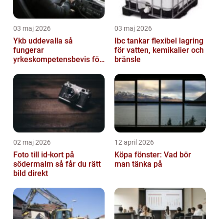
03 maj 2026
03 maj 2026
Ykb uddevalla så
Ibc tankar flexibel lagring
fungerar
för vatten, kemikalier och
yrkeskompetensbevis för
bränsle
lastbil och buss
02 maj 2026
12 april 2026
Foto till id-kort på
Köpa fönster: Vad bör
södermalm så får du rätt
man tänka på
bild direkt