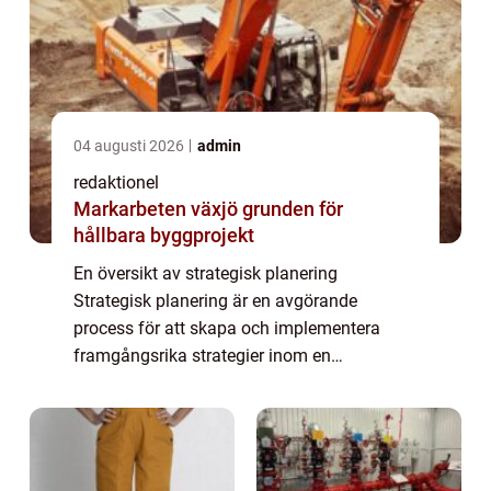
04 augusti 2026
admin
redaktionel
Markarbeten växjö grunden för
hållbara byggprojekt
En översikt av strategisk planering
Strategisk planering är en avgörande
process för att skapa och implementera
framgångsrika strategier inom en
organisation. Det handlar om att identifiera
och utnyttja de mest lovande möjligheterna
och minimera risk...