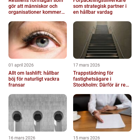
Resiliens förmågan som
Förpackningstillverkare
gör att människor och
som strategisk partner i
organisationer kommer
en hållbar vardag
igen
01 april 2026
17 mars 2026
Allt om lashlift: hållbar
Trappstädning för
böj för naturligt vackra
fastighetsägare i
fransar
Stockholm: Därför är rena
trapphus en smart
investering
16 mars 2026
15 mars 2026