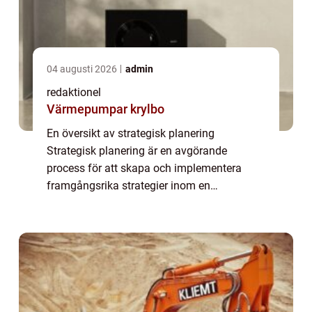
04 augusti 2026
admin
redaktionel
Värmepumpar krylbo
En översikt av strategisk planering
Strategisk planering är en avgörande
process för att skapa och implementera
framgångsrika strategier inom en
organisation. Det handlar om att identifiera
och utnyttja de mest lovande möjligheterna
och minimera risk...