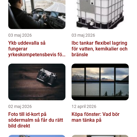
03 maj 2026
03 maj 2026
Ykb uddevalla så
Ibc tankar flexibel lagring
fungerar
för vatten, kemikalier och
yrkeskompetensbevis för
bränsle
lastbil och buss
02 maj 2026
12 april 2026
Foto till id-kort på
Köpa fönster: Vad bör
södermalm så får du rätt
man tänka på
bild direkt