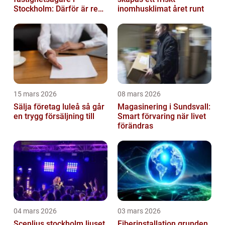
Stockholm: Därför är rena
inomhusklimat året runt
trapphus en smart
investering
15 mars 2026
08 mars 2026
Sälja företag luleå så går
Magasinering i Sundsvall:
en trygg försäljning till
Smart förvaring när livet
förändras
04 mars 2026
03 mars 2026
Scenljus stockholm ljuset
Fiberinstallation grunden