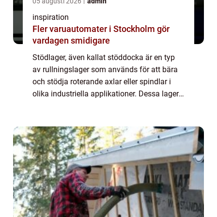
05 augusti 2026
admin
inspiration
Fler varuautomater i Stockholm gör
vardagen smidigare
Stödlager, även kallat stöddocka är en typ
av rullningslager som används för att bära
och stödja roterande axlar eller spindlar i
olika industriella applikationer. Dessa lager
är av avgörande betydelse för att säkerställa
smidig och stabil rotation o...