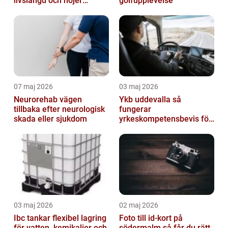
livslängd och höjer
golfupplevelse
helhetsintrycket
07 maj 2026
03 maj 2026
Neurorehab vägen
Ykb uddevalla så
tillbaka efter neurologisk
fungerar
skada eller sjukdom
yrkeskompetensbevis för
lastbil och buss
03 maj 2026
02 maj 2026
Ibc tankar flexibel lagring
Foto till id-kort på
för vatten, kemikalier och
södermalm så får du rätt