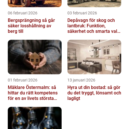
06 februari 2026
03 februari 2026
Bergsprängning så går
Depåvagn för skog och
säker losshållning av
lantbruk: Funktion,
berg till
säkerhet och smarta val
av tankvagnar
01 februari 2026
13 januari 2026
Mäklare Östermalm: så
Hyra ut din bostad: så gör
hittar du rätt kompetens
du det tryggt, lönsamt och
för en av livets största
lagligt
affärer