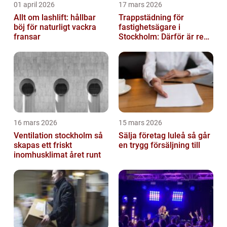
01 april 2026
17 mars 2026
Allt om lashlift: hållbar
Trappstädning för
böj för naturligt vackra
fastighetsägare i
fransar
Stockholm: Därför är rena
trapphus en smart
investering
16 mars 2026
15 mars 2026
Ventilation stockholm så
Sälja företag luleå så går
skapas ett friskt
en trygg försäljning till
inomhusklimat året runt