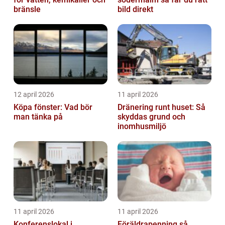
bränsle
bild direkt
12 april 2026
11 april 2026
Köpa fönster: Vad bör
Dränering runt huset: Så
man tänka på
skyddas grund och
inomhusmiljö
11 april 2026
11 april 2026
Konferenslokal i
Föräldrapenning så