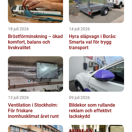
18 juli 2026
14 juli 2026
Bröstförminskning – ökad
Hyra släpvagn i Borås:
komfort, balans och
Smarta val för trygg
livskvalitet
transport
13 juli 2026
09 juli 2026
Ventilation i Stockholm:
Bildekor som rullande
För friskare
reklam och effektivt
inomhusklimat året runt
lackskydd