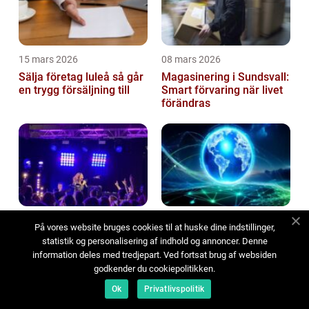
15 mars 2026
08 mars 2026
Sälja företag luleå så går
Magasinering i Sundsvall:
en trygg försäljning till
Smart förvaring när livet
förändras
04 mars 2026
03 mars 2026
På vores website bruges cookies til at huske dine indstillinger,
Scenljus stockholm ljuset
Fiberinstallation grunden
statistik og personalisering af indhold og annoncer. Denne
som formar upplevelsen
för ett stabilt och snabbt
information deles med tredjepart. Ved fortsat brug af websiden
nätverk
godkender du cookiepolitikken.
Ok
Privatlivspolitik