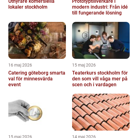
Uthyrare komersiella
Prototyptillverkare i
lokaler stockholm
modern industri: Från idé
till fungerande lösning
16 maj 2026
15 maj 2026
Catering göteborg smarta
Teaterkurs stockholm för
val för minnesvärda
den som vill våga mer på
event
scen och i vardagen
15 maj 2026
14 maj 2026