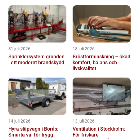
31 juli 2026
18 juli 2026
Sprinklersystem grunden
Bröstförminskning – ökad
i ett modernt brandskydd
komfort, balans och
livskvalitet
14 juli 2026
13 juli 2026
Hyra släpvagn i Borås:
Ventilation i Stockholm:
Smarta val för trygg
För friskare