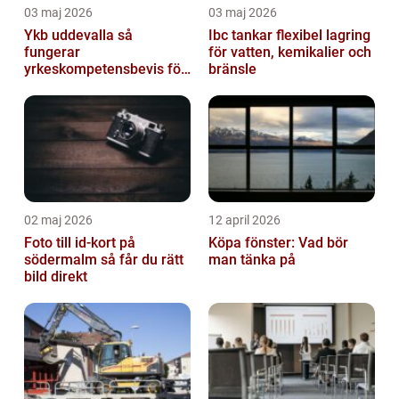
03 maj 2026
03 maj 2026
Ykb uddevalla så
Ibc tankar flexibel lagring
fungerar
för vatten, kemikalier och
yrkeskompetensbevis för
bränsle
lastbil och buss
02 maj 2026
12 april 2026
Foto till id-kort på
Köpa fönster: Vad bör
södermalm så får du rätt
man tänka på
bild direkt