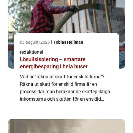
05 augusti 2026
Tobias Hellman
redaktionel
Lösullsisolering – smartare
energibesparing i hela huset
Vad är ”räkna ut skatt för enskild firma”?
Räkna ut skatt för enskild firma är en
process där man beräknar de skattepliktiga
inkomsterna och skatten för en enskild
näringsidkare eller företagare som driver sin
verksamhet som en enskild fi...