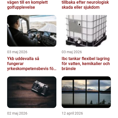
vägen till en komplett
tillbaka efter neurologisk
golfupplevelse
skada eller sjukdom
03 maj 2026
03 maj 2026
Ykb uddevalla så
Ibc tankar flexibel lagring
fungerar
för vatten, kemikalier och
yrkeskompetensbevis för
bränsle
lastbil och buss
02 maj 2026
12 april 2026