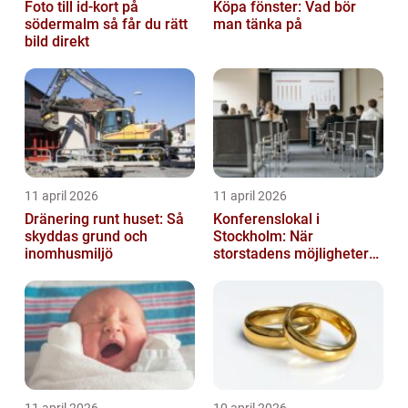
Foto till id-kort på
Köpa fönster: Vad bör
södermalm så får du rätt
man tänka på
bild direkt
11 april 2026
11 april 2026
Dränering runt huset: Så
Konferenslokal i
skyddas grund och
Stockholm: När
inomhusmiljö
storstadens möjligheter
möter lugnet utanför