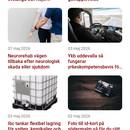
helhetsintrycket
07 maj 2026
03 maj 2026
Neurorehab vägen
Ykb uddevalla så
tillbaka efter neurologisk
fungerar
skada eller sjukdom
yrkeskompetensbevis för
lastbil och buss
03 maj 2026
02 maj 2026
Ibc tankar flexibel lagring
Foto till id-kort på
för vatten, kemikalier och
södermalm så får du rätt