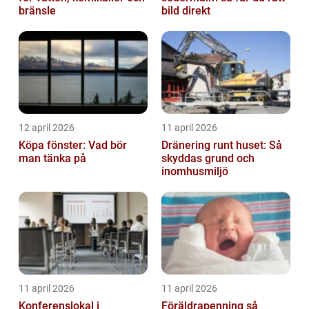
bränsle
bild direkt
12 april 2026
11 april 2026
Köpa fönster: Vad bör
Dränering runt huset: Så
man tänka på
skyddas grund och
inomhusmiljö
11 april 2026
11 april 2026
Konferenslokal i
Föräldrapenning så