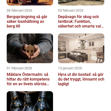
06 februari 2026
03 februari 2026
Bergsprängning så går
Depåvagn för skog och
säker losshållning av
lantbruk: Funktion,
berg till
säkerhet och smarta val
av tankvagnar
01 februari 2026
13 januari 2026
Mäklare Östermalm: så
Hyra ut din bostad: så gör
hittar du rätt kompetens
du det tryggt, lönsamt och
för en av livets största
lagligt
affärer