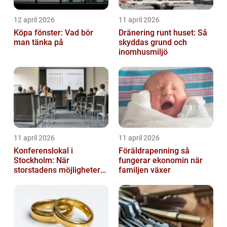
12 april 2026
11 april 2026
Köpa fönster: Vad bör
Dränering runt huset: Så
man tänka på
skyddas grund och
inomhusmiljö
11 april 2026
11 april 2026
Konferenslokal i
Föräldrapenning så
Stockholm: När
fungerar ekonomin när
storstadens möjligheter
familjen växer
möter lugnet utanför