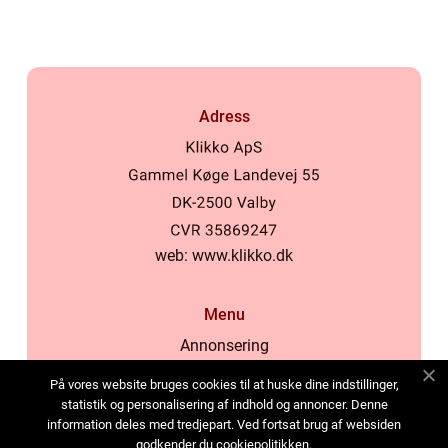
Adress
web:
www.klikko.dk
Menu
Annonsering
Om oss
På vores website bruges cookies til at huske dine indstillinger,
Cookies
statistik og personalisering af indhold og annoncer. Denne
information deles med tredjepart. Ved fortsat brug af websiden
Kontakta oss
godkender du cookiepolitikken.