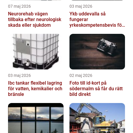
07 maj 2026
03 maj 2026
Neurorehab vägen
Ykb uddevalla så
tillbaka efter neurologisk
fungerar
skada eller sjukdom
yrkeskompetensbevis för
lastbil och buss
03 maj 2026
02 maj 2026
Ibc tankar flexibel lagring
Foto till id-kort på
för vatten, kemikalier och
södermalm så får du rätt
bränsle
bild direkt