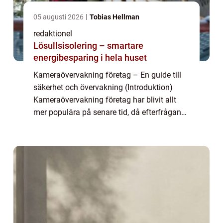
05 augusti 2026
Tobias Hellman
redaktionel
Lösullsisolering – smartare
energibesparing i hela huset
Kameraövervakning företag – En guide till
säkerhet och övervakning (Introduktion)
Kameraövervakning företag har blivit allt
mer populära på senare tid, då efterfrågan
på säkerhet och övervakning har ökat. I
denna artikel kommer vi att ge en omf...