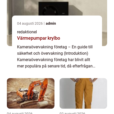
04 augusti 2026
admin
redaktionel
Värmepumpar krylbo
Kameraövervakning företag – En guide till
säkerhet och övervakning (Introduktion)
Kameraövervakning företag har blivit allt
mer populära på senare tid, då efterfrågan
på säkerhet och övervakning har ökat. I
denna artikel kommer vi att ge en omf...
04 augusti 2026
02 augusti 2026