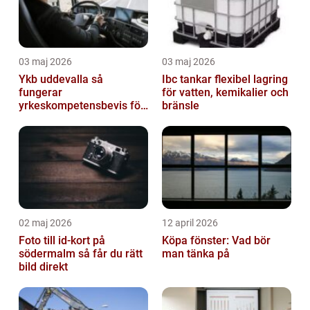
03 maj 2026
03 maj 2026
Ykb uddevalla så
Ibc tankar flexibel lagring
fungerar
för vatten, kemikalier och
yrkeskompetensbevis för
bränsle
lastbil och buss
02 maj 2026
12 april 2026
Foto till id-kort på
Köpa fönster: Vad bör
södermalm så får du rätt
man tänka på
bild direkt