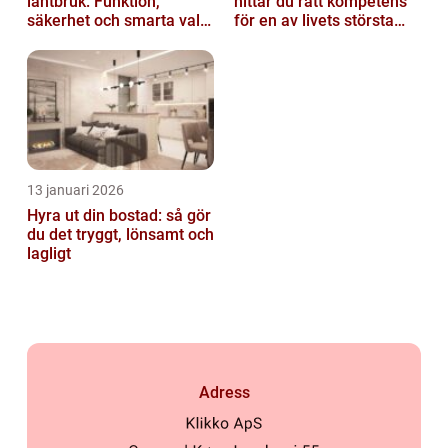
lantbruk: Funktion,
hittar du rätt kompetens
säkerhet och smarta val
för en av livets största
av tankvagnar
affärer
13 januari 2026
Hyra ut din bostad: så gör
du det tryggt, lönsamt och
lagligt
Adress