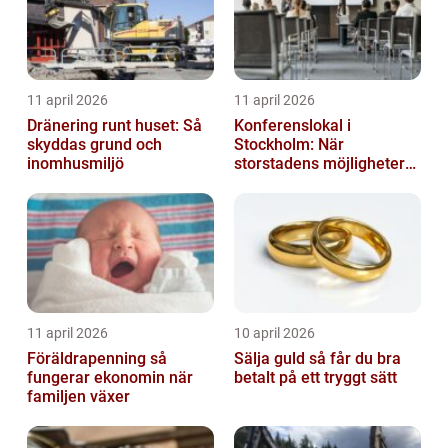
11 april 2026
11 april 2026
Dränering runt huset: Så
Konferenslokal i
skyddas grund och
Stockholm: När
inomhusmiljö
storstadens möjligheter
möter lugnet utanför
11 april 2026
10 april 2026
Föräldrapenning så
Sälja guld så får du bra
fungerar ekonomin när
betalt på ett tryggt sätt
familjen växer