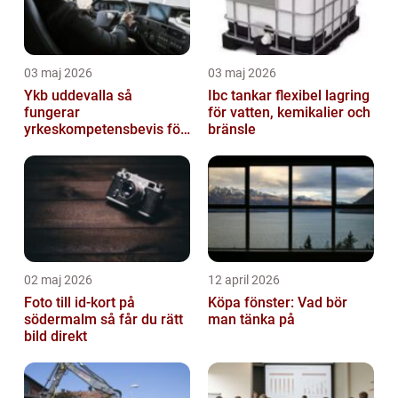
03 maj 2026
03 maj 2026
Ykb uddevalla så
Ibc tankar flexibel lagring
fungerar
för vatten, kemikalier och
yrkeskompetensbevis för
bränsle
lastbil och buss
02 maj 2026
12 april 2026
Foto till id-kort på
Köpa fönster: Vad bör
södermalm så får du rätt
man tänka på
bild direkt