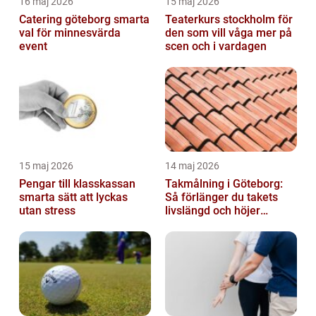
16 maj 2026
15 maj 2026
Catering göteborg smarta
Teaterkurs stockholm för
val för minnesvärda
den som vill våga mer på
event
scen och i vardagen
15 maj 2026
14 maj 2026
Pengar till klasskassan
Takmålning i Göteborg:
smarta sätt att lyckas
Så förlänger du takets
utan stress
livslängd och höjer
helhetsintrycket