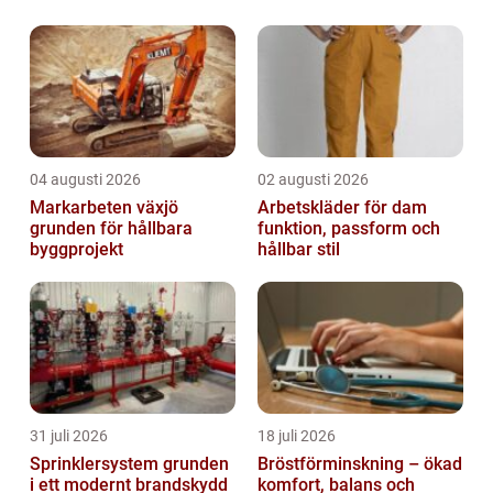
marknadsföra sina produkter eller tjänster,
kommunicera med kunder och skapa en
närvaro on...
04 augusti 2026
02 augusti 2026
Markarbeten växjö
Arbetskläder för dam
grunden för hållbara
funktion, passform och
byggprojekt
hållbar stil
31 juli 2026
18 juli 2026
Sprinklersystem grunden
Bröstförminskning – ökad
i ett modernt brandskydd
komfort, balans och