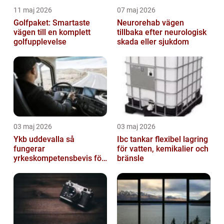
11 maj 2026
07 maj 2026
Golfpaket: Smartaste
Neurorehab vägen
vägen till en komplett
tillbaka efter neurologisk
golfupplevelse
skada eller sjukdom
03 maj 2026
03 maj 2026
Ykb uddevalla så
Ibc tankar flexibel lagring
fungerar
för vatten, kemikalier och
yrkeskompetensbevis för
bränsle
lastbil och buss