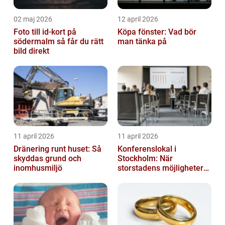
02 maj 2026
12 april 2026
Foto till id-kort på
Köpa fönster: Vad bör
södermalm så får du rätt
man tänka på
bild direkt
11 april 2026
11 april 2026
Dränering runt huset: Så
Konferenslokal i
skyddas grund och
Stockholm: När
inomhusmiljö
storstadens möjligheter
möter lugnet utanför