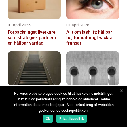
01 april 2026
01 april 2026
Förpackningstillverkare
Allt om lashlift: hållbar
som strategisk partner i
böj för naturligt vackra
en hållbar vardag
fransar
17 mars 2026
16 mars 2026
På vores website bruges cookies til at huske dine indstillinger,
Trappstädning för
Ventilation stockholm så
statistik og personalisering af indhold og annoncer. Denne
fastighetsägare i
skapas ett friskt
information deles med tredjepart. Ved fortsat brug af websiden
Stockholm: Därför är rena
inomhusklimat året runt
godkender du cookiepolitikken.
trapphus en smart
Ok
Privatlivspolitik
investering