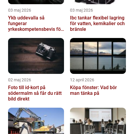
03 maj 2026
03 maj 2026
Ykb uddevalla så
Ibc tankar flexibel lagring
fungerar
för vatten, kemikalier och
yrkeskompetensbevis för
bränsle
lastbil och buss
02 maj 2026
12 april 2026
Foto till id-kort på
Köpa fönster: Vad bör
södermalm så får du rätt
man tänka på
bild direkt