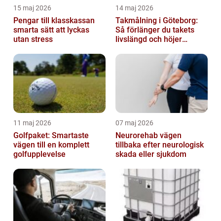
15 maj 2026
14 maj 2026
Pengar till klasskassan
Takmålning i Göteborg:
smarta sätt att lyckas
Så förlänger du takets
utan stress
livslängd och höjer
helhetsintrycket
11 maj 2026
07 maj 2026
Golfpaket: Smartaste
Neurorehab vägen
vägen till en komplett
tillbaka efter neurologisk
golfupplevelse
skada eller sjukdom