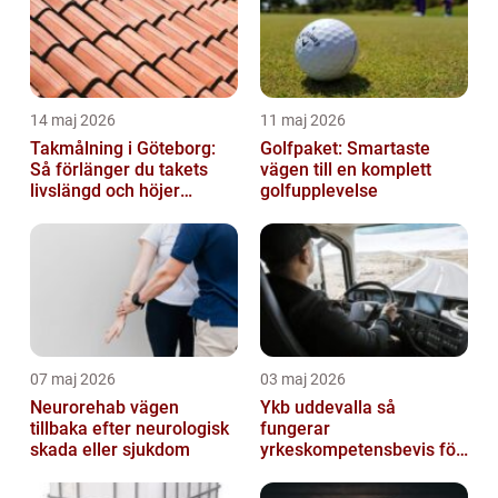
14 maj 2026
11 maj 2026
Takmålning i Göteborg:
Golfpaket: Smartaste
Så förlänger du takets
vägen till en komplett
livslängd och höjer
golfupplevelse
helhetsintrycket
07 maj 2026
03 maj 2026
Neurorehab vägen
Ykb uddevalla så
tillbaka efter neurologisk
fungerar
skada eller sjukdom
yrkeskompetensbevis för
lastbil och buss