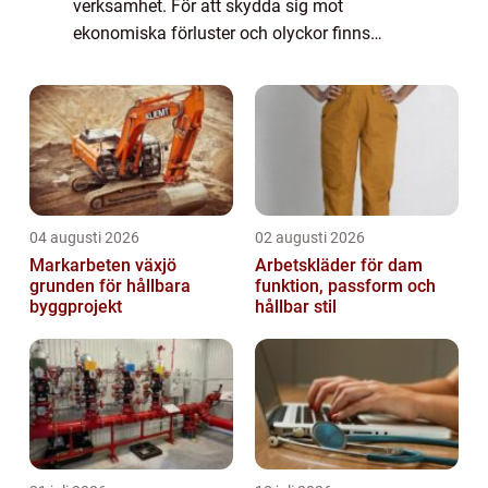
verksamhet. För att skydda sig mot
ekonomiska förluster och olyckor finns
möjligheten att teckna olika typer av
försäkringar för företag. Dessa försäkringar
fungerar ...
04 augusti 2026
02 augusti 2026
Markarbeten växjö
Arbetskläder för dam
grunden för hållbara
funktion, passform och
byggprojekt
hållbar stil