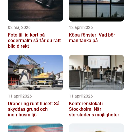
02 maj 2026
12 april 2026
Foto till id-kort på
Köpa fönster: Vad bör
södermalm så får du rätt
man tänka på
bild direkt
11 april 2026
11 april 2026
Dränering runt huset: Så
Konferenslokal i
skyddas grund och
Stockholm: När
inomhusmiljö
storstadens möjligheter
möter lugnet utanför