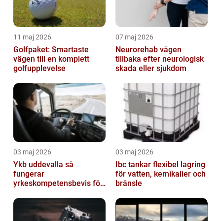
11 maj 2026
07 maj 2026
Golfpaket: Smartaste
Neurorehab vägen
vägen till en komplett
tillbaka efter neurologisk
golfupplevelse
skada eller sjukdom
03 maj 2026
03 maj 2026
Ykb uddevalla så
Ibc tankar flexibel lagring
fungerar
för vatten, kemikalier och
yrkeskompetensbevis för
bränsle
lastbil och buss