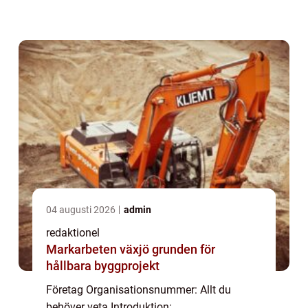
avgörande roll i Sveriges affärsmiljö. I
denna artikel kommer vi att erbjuda en
övergripande översikt över vad föret...
04 augusti 2026
admin
redaktionel
Markarbeten växjö grunden för
hållbara byggprojekt
Företag Organisationsnummer: Allt du
behöver veta Introduktion: