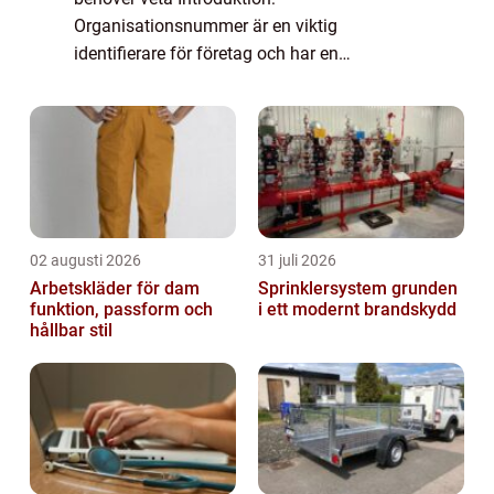
Organisationsnummer är en viktig
identifierare för företag och har en
avgörande roll i Sveriges affärsmiljö. I
denna artikel kommer vi att erbjuda en
övergripande översikt över vad föret...
02 augusti 2026
31 juli 2026
Arbetskläder för dam
Sprinklersystem grunden
funktion, passform och
i ett modernt brandskydd
hållbar stil