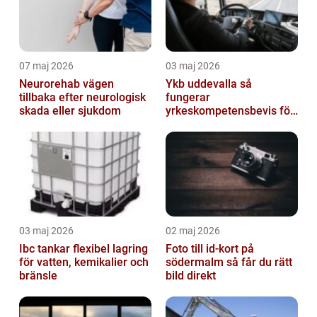
07 maj 2026
03 maj 2026
Neurorehab vägen
Ykb uddevalla så
tillbaka efter neurologisk
fungerar
skada eller sjukdom
yrkeskompetensbevis för
lastbil och buss
03 maj 2026
02 maj 2026
Ibc tankar flexibel lagring
Foto till id-kort på
för vatten, kemikalier och
södermalm så får du rätt
bränsle
bild direkt