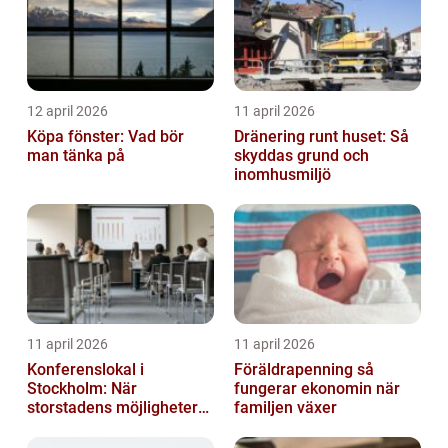
12 april 2026
11 april 2026
Köpa fönster: Vad bör
Dränering runt huset: Så
man tänka på
skyddas grund och
inomhusmiljö
11 april 2026
11 april 2026
Konferenslokal i
Föräldrapenning så
Stockholm: När
fungerar ekonomin när
storstadens möjligheter
familjen växer
möter lugnet utanför