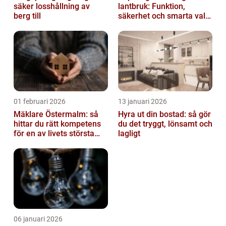
säker losshållning av
lantbruk: Funktion,
berg till
säkerhet och smarta val
av tankvagnar
01 februari 2026
13 januari 2026
Mäklare Östermalm: så
Hyra ut din bostad: så gör
hittar du rätt kompetens
du det tryggt, lönsamt och
för en av livets största
lagligt
affärer
06 januari 2026