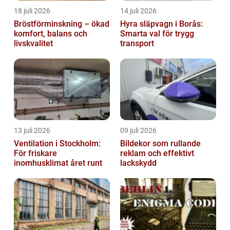
18 juli 2026
14 juli 2026
Bröstförminskning – ökad
Hyra släpvagn i Borås:
komfort, balans och
Smarta val för trygg
livskvalitet
transport
13 juli 2026
09 juli 2026
Ventilation i Stockholm:
Bildekor som rullande
För friskare
reklam och effektivt
inomhusklimat året runt
lackskydd