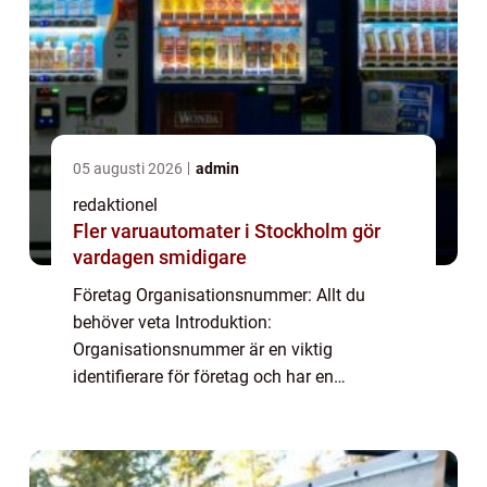
05 augusti 2026
admin
redaktionel
Fler varuautomater i Stockholm gör
vardagen smidigare
Företag Organisationsnummer: Allt du
behöver veta Introduktion:
Organisationsnummer är en viktig
identifierare för företag och har en
avgörande roll i Sveriges affärsmiljö. I
denna artikel kommer vi att erbjuda en
övergripande översikt över vad föret...