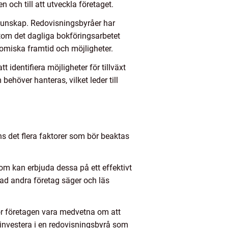
n och till att utveckla företaget.
chkunskap. Redovisningsbyråer har
tom det dagliga bokföringsarbetet
nomiska framtid och möjligheter.
t identifiera möjligheter för tillväxt
ehöver hanteras, vilket leder till
nns det flera faktorer som bör beaktas
som kan erbjuda dessa på ett effektivt
 vad andra företag säger och läs
bör företagen vara medvetna om att
t investera i en redovisningsbyrå som