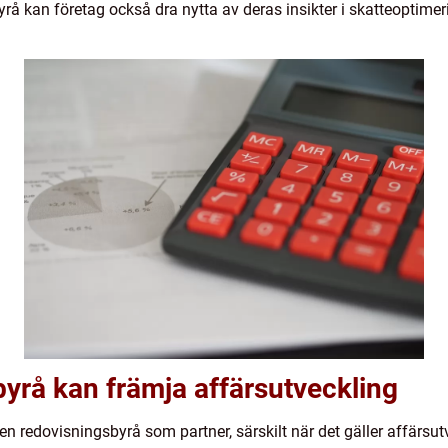
rå kan företag också dra nytta av deras insikter i skatteoptimeri
yrå kan främja affärsutveckling
n redovisningsbyrå som partner, särskilt när det gäller affärsut