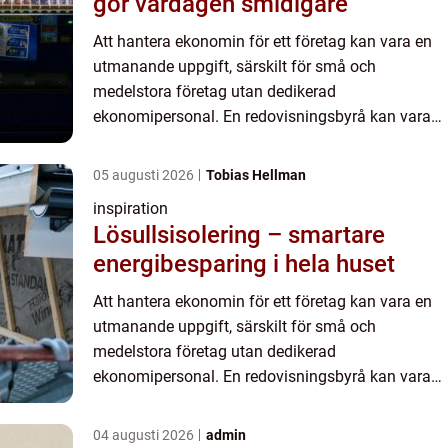
gör vardagen smidigare
Att hantera ekonomin för ett företag kan vara en
utmanande uppgift, särskilt för små och
medelstora företag utan dedikerad
ekonomipersonal. En redovisningsbyrå kan vara
en oumbärlig partner i dessa fall, som ...
05 augusti 2026
Tobias Hellman
inspiration
Lösullsisolering – smartare
energibesparing i hela huset
Att hantera ekonomin för ett företag kan vara en
utmanande uppgift, särskilt för små och
medelstora företag utan dedikerad
ekonomipersonal. En redovisningsbyrå kan vara
en oumbärlig partner i dessa fall, som ...
04 augusti 2026
admin