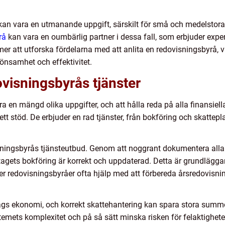
 kan vara en utmanande uppgift, särskilt för små och medelstora
rå
kan vara en oumbärlig partner i dessa fall, som erbjuder expe
mer att utforska fördelarna med att anlita en redovisningsbyrå, v
 lönsamhet och effektivitet.
ovisningsbyrås tjänster
era en mängd olika uppgifter, och att hålla reda på alla finansiel
 stöd. De erbjuder en rad tjänster, från bokföring och skatteplan
isningsbyrås tjänsteutbud. Genom att noggrant dokumentera all
etagets bokföring är korrekt och uppdaterad. Detta är grundlägga
er redovisningsbyråer ofta hjälp med att förbereda årsredovisni
retags ekonomi, och korrekt skattehantering kan spara stora sum
stemets komplexitet och på så sätt minska risken för felaktighe