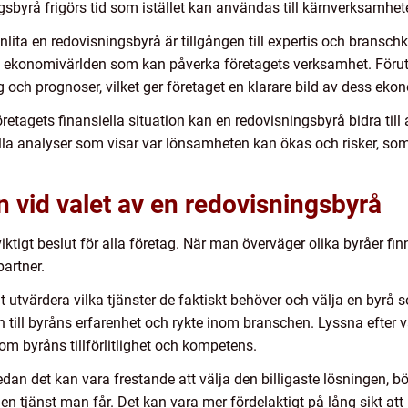
ngsbyrå frigörs tid som istället kan användas till kärnverksamhete
nlita en redovisningsbyrå är tillgången till expertis och brans
nom ekonomivärlden som kan påverka företagets verksamhet. Föru
g och prognoser, vilket ger företaget en klarare bild av dess eko
etagets finansiella situation kan en redovisningsbyrå bidra till at
lla analyser som visar var lönsamheten kan ökas och risker, som b
 vid valet av en redovisningsbyrå
 viktigt beslut för alla företag. När man överväger olika byråer fi
partner.
 utvärdera vilka tjänster de faktiskt behöver och välja en byrå 
syn till byråns erfarenhet och rykte inom branschen. Lyssna efter
 om byråns tillförlitlighet och kompetens.
edan det kan vara frestande att välja den billigaste lösningen, 
den tjänst man får. Det kan vara mer fördelaktigt på lång sikt at