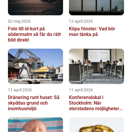
02 maj 2026
12 april 2026
Foto till id-kort på
Köpa fönster: Vad bör
södermalm så får du rätt
man tänka på
bild direkt
11 april 2026
11 april 2026
Dränering runt huset: Så
Konferenslokal i
skyddas grund och
Stockholm: När
inomhusmiljö
storstadens möjligheter
möter lugnet utanför