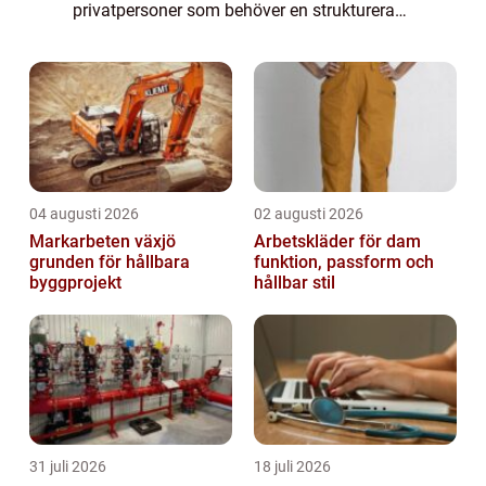
privatpersoner som behöver en strukturerad,
noggrann och enhetlig metod för att föra sin
ekonomiska redovisning. Denna artikel
kommer at...
04 augusti 2026
02 augusti 2026
Markarbeten växjö
Arbetskläder för dam
grunden för hållbara
funktion, passform och
byggprojekt
hållbar stil
31 juli 2026
18 juli 2026