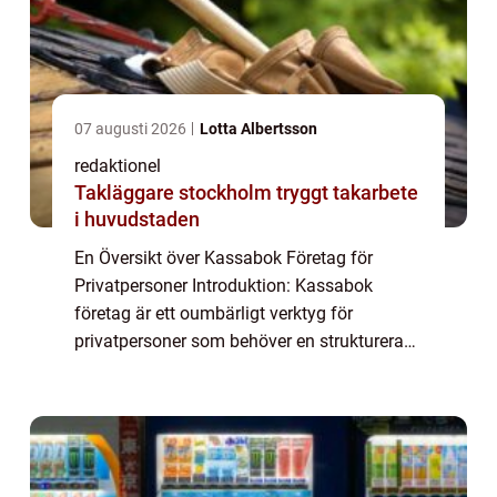
07 augusti 2026
Lotta Albertsson
redaktionel
Takläggare stockholm tryggt takarbete
i huvudstaden
En Översikt över Kassabok Företag för
Privatpersoner Introduktion: Kassabok
företag är ett oumbärligt verktyg för
privatpersoner som behöver en strukturerad,
noggrann och enhetlig metod för att föra sin
ekonomiska redovisning. Denna artikel
kommer at...