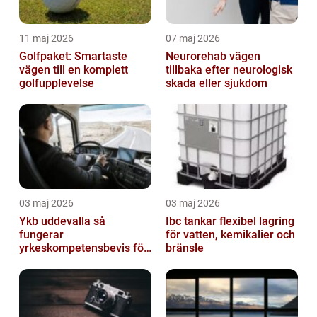
11 maj 2026
07 maj 2026
Golfpaket: Smartaste
Neurorehab vägen
vägen till en komplett
tillbaka efter neurologisk
golfupplevelse
skada eller sjukdom
03 maj 2026
03 maj 2026
Ykb uddevalla så
Ibc tankar flexibel lagring
fungerar
för vatten, kemikalier och
yrkeskompetensbevis för
bränsle
lastbil och buss