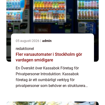
05 augusti 2026
admin
redaktionel
Fler varuautomater i Stockholm gör
vardagen smidigare
En Översikt över Kassabok Företag för
Privatpersoner Introduktion: Kassabok
företag är ett oumbärligt verktyg för
privatpersoner som behöver en strukturerad,
noggrann och enhetlig metod för att föra sin
ekonomiska redovisning. Denna artikel
kommer at...