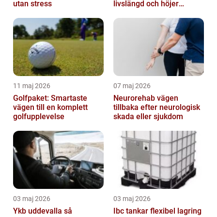
utan stress
livslängd och höjer
helhetsintrycket
11 maj 2026
07 maj 2026
Golfpaket: Smartaste
Neurorehab vägen
vägen till en komplett
tillbaka efter neurologisk
golfupplevelse
skada eller sjukdom
03 maj 2026
03 maj 2026
Ykb uddevalla så
Ibc tankar flexibel lagring