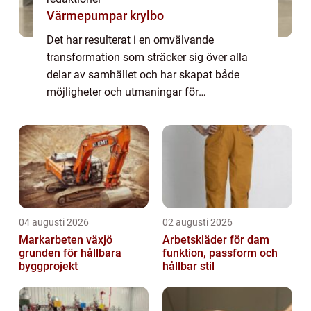
Värmepumpar krylbo
Det har resulterat i en omvälvande
transformation som sträcker sig över alla
delar av samhället och har skapat både
möjligheter och utmaningar för
privatpersoner. Digitalisering i samhället kan
definieras som processen att omvandla
analoga processer ...
04 augusti 2026
02 augusti 2026
Markarbeten växjö
Arbetskläder för dam
grunden för hållbara
funktion, passform och
byggprojekt
hållbar stil