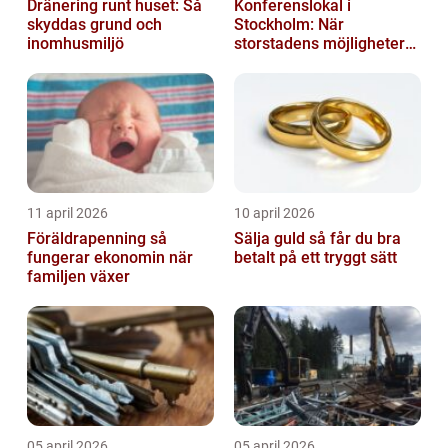
Dränering runt huset: Så
Konferenslokal i
skyddas grund och
Stockholm: När
inomhusmiljö
storstadens möjligheter
möter lugnet utanför
11 april 2026
10 april 2026
Föräldrapenning så
Sälja guld så får du bra
fungerar ekonomin när
betalt på ett tryggt sätt
familjen växer
05 april 2026
05 april 2026