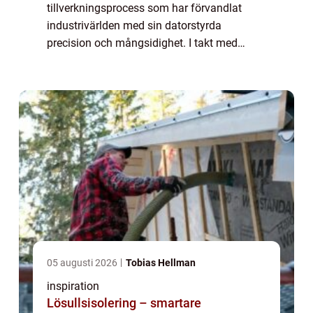
tillverkningsprocess som har förvandlat
industrivärlden med sin datorstyrda
precision och mångsidighet. I takt med
teknologins utveckling har CNC-maskiner
blivit oumbärliga verktyg f&...
05 augusti 2026
Tobias Hellman
inspiration
Lösullsisolering – smartare