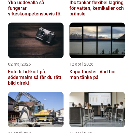
Ykb uddevalla så
Ibc tankar flexibel lagring
fungerar
för vatten, kemikalier och
yrkeskompetensbevis för
bränsle
lastbil och buss
02 maj 2026
12 april 2026
Foto till id-kort på
Köpa fönster: Vad bör
södermalm så får du rätt
man tänka på
bild direkt