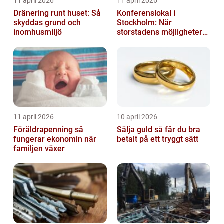
11 april 2026
11 april 2026
Dränering runt huset: Så
Konferenslokal i
skyddas grund och
Stockholm: När
inomhusmiljö
storstadens möjligheter
möter lugnet utanför
11 april 2026
10 april 2026
Föräldrapenning så
Sälja guld så får du bra
fungerar ekonomin när
betalt på ett tryggt sätt
familjen växer