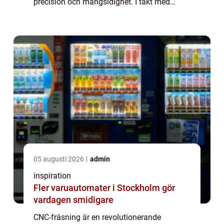
precision och mångsidighet. I takt med
teknologins utveckling har CNC-maskiner
blivit oumbärliga verktyg f&...
05 augusti 2026
admin
inspiration
Fler varuautomater i Stockholm gör
vardagen smidigare
CNC-fräsning är en revolutionerande