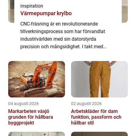
inspiration
Värmepumpar krylbo
CNC-fräsning är en revolutionerande
tillverkningsprocess som har förvandlat
industrivärlden med sin datorstyrda
precision och mångsidighet. I takt med
teknologins utveckling har CNC-maskiner
blivit oumbärliga verktyg f&...
04 augusti 2026
02 augusti 2026
Markarbeten växjö
Arbetskläder för dam
grunden för hållbara
funktion, passform och
byggprojekt
hållbar stil