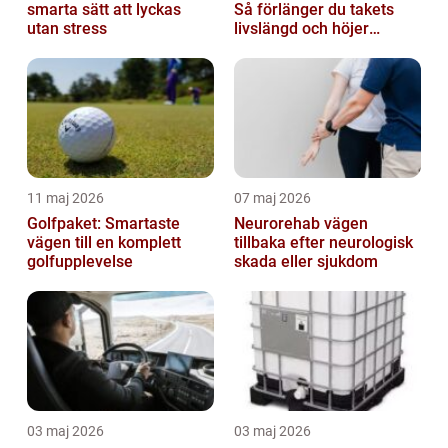
smarta sätt att lyckas
Så förlänger du takets
utan stress
livslängd och höjer
helhetsintrycket
11 maj 2026
07 maj 2026
Golfpaket: Smartaste
Neurorehab vägen
vägen till en komplett
tillbaka efter neurologisk
golfupplevelse
skada eller sjukdom
03 maj 2026
03 maj 2026