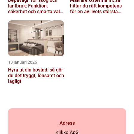
Depåvagn för skog och
Mäklare Östermalm: så
lantbruk: Funktion,
hittar du rätt kompetens
säkerhet och smarta val
för en av livets största
av tankvagnar
affärer
13 januari 2026
Hyra ut din bostad: så gör
du det tryggt, lönsamt och
lagligt
Adress