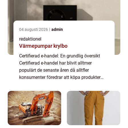
04 augusti 2026
admin
redaktionel
Värmepumpar krylbo
Certifierad e-handel: En grundlig översikt
Certifierad e-handel har blivit alltmer
populärt de senaste åren då alltfler
konsumenter föredrar att köpa produkter
och tjänster online. För att bygga förtroende
och säkerställa kundnöjdhet har
onlinebutikä...