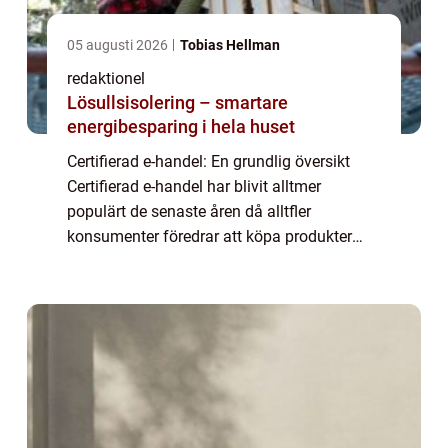
05 augusti 2026
Tobias Hellman
redaktionel
Lösullsisolering – smartare
energibesparing i hela huset
Certifierad e-handel: En grundlig översikt
Certifierad e-handel har blivit alltmer
populärt de senaste åren då alltfler
konsumenter föredrar att köpa produkter
och tjänster online. För att bygga förtroende
och säkerställa kundnöjdhet har
onlinebutikä...