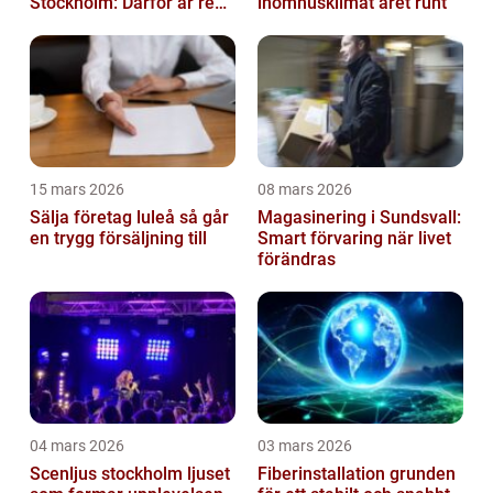
Stockholm: Därför är rena
inomhusklimat året runt
trapphus en smart
investering
15 mars 2026
08 mars 2026
Sälja företag luleå så går
Magasinering i Sundsvall:
en trygg försäljning till
Smart förvaring när livet
förändras
04 mars 2026
03 mars 2026
Scenljus stockholm ljuset
Fiberinstallation grunden