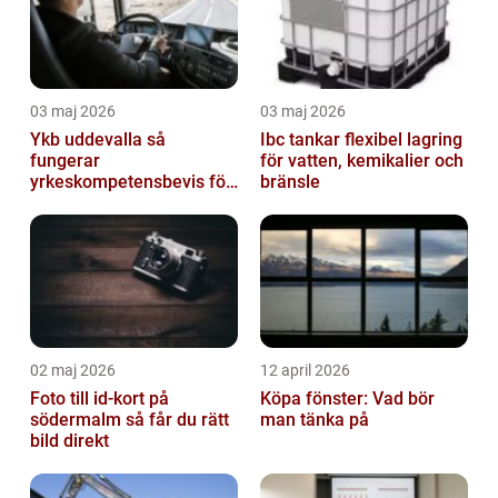
03 maj 2026
03 maj 2026
Ykb uddevalla så
Ibc tankar flexibel lagring
fungerar
för vatten, kemikalier och
yrkeskompetensbevis för
bränsle
lastbil och buss
02 maj 2026
12 april 2026
Foto till id-kort på
Köpa fönster: Vad bör
södermalm så får du rätt
man tänka på
bild direkt