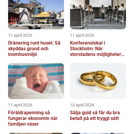
11 april 2026
11 april 2026
Dränering runt huset: Så
Konferenslokal i
skyddas grund och
Stockholm: När
inomhusmiljö
storstadens möjligheter
möter lugnet utanför
11 april 2026
10 april 2026
Föräldrapenning så
Sälja guld så får du bra
fungerar ekonomin när
betalt på ett tryggt sätt
familjen växer