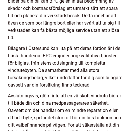
bilder på din bil kan BPC ge en initial bedömning av
skador och kostnadsförslag ett utmärkt sätt att spara
tid och planera din verkstadsbesök. Detta innebär att
även de som bor längre bort eller har svårt att ta sig till
verkstaden kan få bästa möjliga service utan att slösa
tid.
Bilägare i Östersund kan lita på att deras fordon är i de
bästa händerna. BPC erbjuder högkvalitativa tjänster
för bilglas, från stenskottslagning till kompletta
vindrutebyten. De samarbetar med alla stora
försäkringsbolag, vilket underlättar för dig som bilägare
oavsett var din försäkring finns tecknad.
Avslutningsvis, glöm inte att en välskött vindruta bidrar
till både din och dina medpassagerares säkerhet.
Oavsett om det handlar om en mindre reparation eller
ett helt byte, spelar det stor roll för din bils funktion och
ditt välbefinnande på vägen. För att säkerställa att din