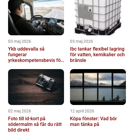
03 maj 2026
03 maj 2026
Ykb uddevalla så
Ibc tankar flexibel lagring
fungerar
för vatten, kemikalier och
yrkeskompetensbevis för
bränsle
lastbil och buss
02 maj 2026
12 april 2026
Foto till id-kort på
Köpa fönster: Vad bör
södermalm så får du rätt
man tänka på
bild direkt