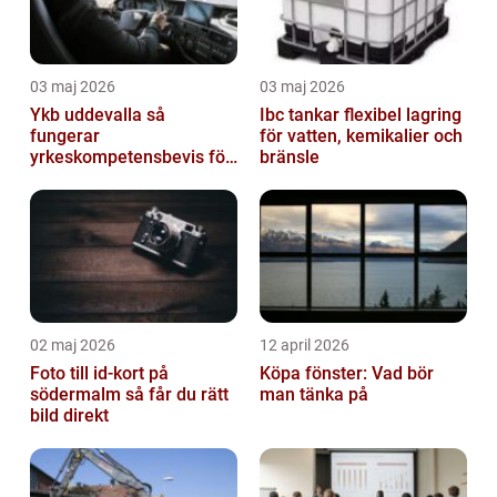
03 maj 2026
03 maj 2026
Ykb uddevalla så
Ibc tankar flexibel lagring
fungerar
för vatten, kemikalier och
yrkeskompetensbevis för
bränsle
lastbil och buss
02 maj 2026
12 april 2026
Foto till id-kort på
Köpa fönster: Vad bör
södermalm så får du rätt
man tänka på
bild direkt