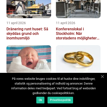
11 april 2026
11 april 2026
Dränering runt huset: Så
Konferenslokal i
skyddas grund och
Stockholm: När
inomhusmiljö
storstadens möjligheter
möter lugnet utanför
11 april 2026
10 april 2026
På vores website bruges cookies til at huske dine indstillinger,
statistik og personalisering af indhold og annoncer. Denne
Föräldrapenning så
Sälja guld så får du bra
information deles med tredjepart. Ved fortsat brug af websiden
fungerar ekonomin när
betalt på ett tryggt sätt
godkender du cookiepolitikken.
familjen växer
Ok
Privatlivspolitik