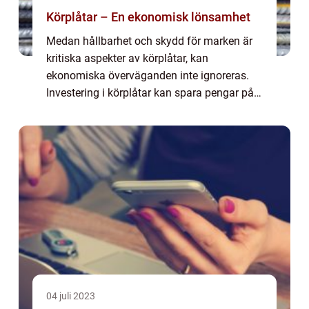
Körplåtar – En ekonomisk lönsamhet
Medan hållbarhet och skydd för marken är
kritiska aspekter av körplåtar, kan
ekonomiska överväganden inte ignoreras.
Investering i körplåtar kan spara pengar på
lång sikt. Men hur påverkar de din plånbok,
och varför kan de ses som en ekonomisk
lösnin...
04 juli 2023