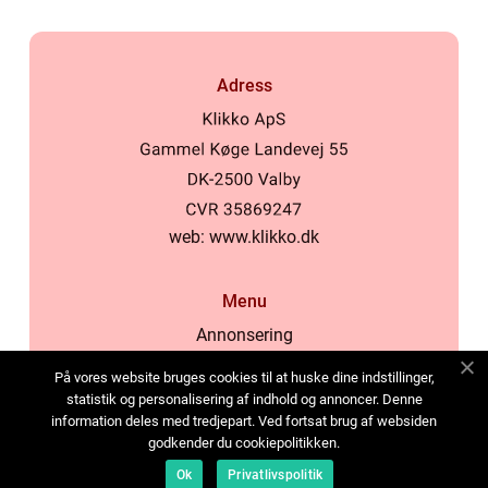
Adress
web:
www.klikko.dk
Menu
Annonsering
Om oss
På vores website bruges cookies til at huske dine indstillinger,
Cookies
statistik og personalisering af indhold og annoncer. Denne
information deles med tredjepart. Ved fortsat brug af websiden
Kontakta oss
godkender du cookiepolitikken.
Sitemap
Ok
Privatlivspolitik