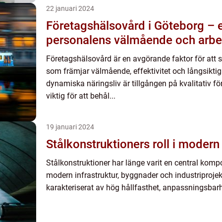
22 januari 2024
Företagshälsovård i Göteborg – e
personalens välmående och arbe
Företagshälsovård är en avgörande faktor för att s
som främjar välmående, effektivitet och långsikti
dynamiska näringsliv är tillgången på kvalitativ fö
viktig för att behål...
19 januari 2024
Stålkonstruktioners roll i modern
Stålkonstruktioner har länge varit en central kom
modern infrastruktur, byggnader och industriprojek
karakteriserat av hög hållfasthet, anpassningsbarhet