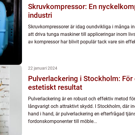
Skruvkompressor: En nyckelkom
industri
Skruvkompressorer är idag oundvikliga i många indu
att driva tunga maskiner till appliceringar inom l
av kompressor har blivit populär tack vare sin effekt
22 januari 2024
Pulverlackering i Stockholm: För e
estetiskt resultat
Pulverlackering är en robust och effektiv metod för 
långvarigt och attraktivt skydd. I Stockholm, där i
hand i hand, är pulverlackering en efterfrågad tjänst
fordonskomponenter till möble...