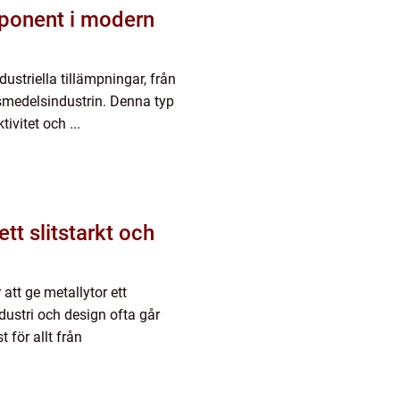
ponent i modern
striella tillämpningar, från
ivsmedelsindustrin. Denna typ
ivitet och ...
tt slitstarkt och
att ge metallytor ett
ndustri och design ofta går
 för allt från