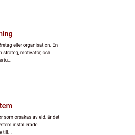
ning
retag eller organisation. En
n strateg, motivatör, och
atu...
stem
 som orsakas av eld, är det
ystem installerade.
ill...