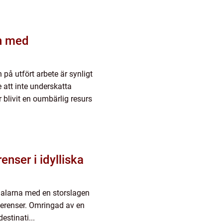
sh med
 på utfört arbete är synligt
e att inte underskatta
 blivit en oumbärlig resurs
enser i idylliska
 Dalarna med en storslagen
nferenser. Omringad av en
estinati...