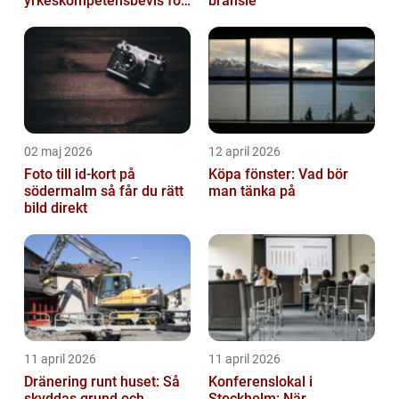
yrkeskompetensbevis för
bränsle
lastbil och buss
02 maj 2026
12 april 2026
Foto till id-kort på
Köpa fönster: Vad bör
södermalm så får du rätt
man tänka på
bild direkt
11 april 2026
11 april 2026
Dränering runt huset: Så
Konferenslokal i
skyddas grund och
Stockholm: När