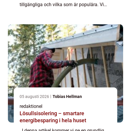
tillgängliga och vilka som är populära. Vi
kommer även att diskutera skillnaderna
mellan olika lån samt ge en histo...
05 augusti 2026
Tobias Hellman
redaktionel
Lösullsisolering – smartare
energibesparing i hela huset
. I denna artikel kommer vi ge en grundlig