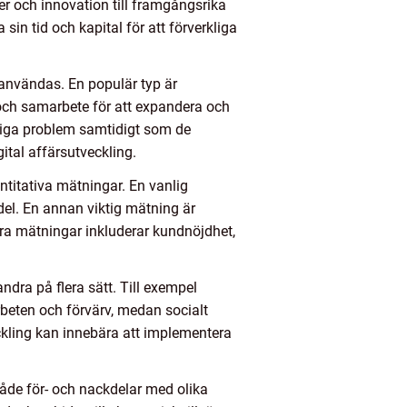
r och innovation till framgångsrika
sin tid och kapital för att förverkliga
 användas. En populär typ är
 och samarbete för att expandera och
ssiga problem samtidigt som de
gital affärsutveckling.
titativa mätningar. En vanlig
del. En annan viktig mätning är
dra mätningar inkluderar kundnöjdhet,
andra på flera sätt. Till exempel
beten och förvärv, medan socialt
kling kan innebära att implementera
 både för- och nackdelar med olika