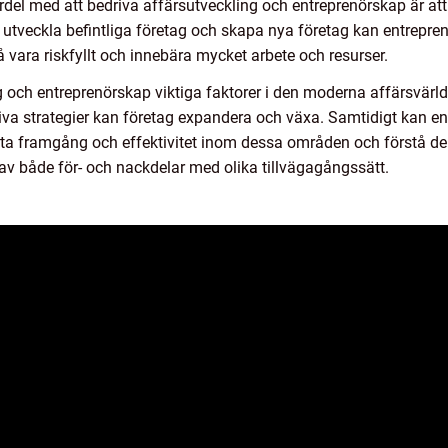
del med att bedriva affärsutveckling och entreprenörskap är att d
t utveckla befintliga företag och skapa nya företag kan entrepre
 vara riskfyllt och innebära mycket arbete och resurser.
 och entreprenörskap viktiga faktorer i den moderna affärsvärld
ativa strategier kan företag expandera och växa. Samtidigt kan 
 mäta framgång och effektivitet inom dessa områden och förstå de
a av både för- och nackdelar med olika tillvägagångssätt.