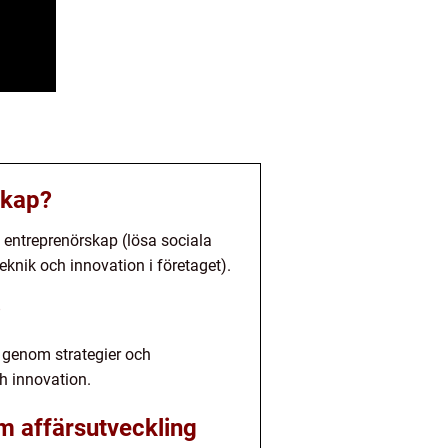
skap?
t entreprenörskap (lösa sociala
knik och innovation i företaget).
?
xt genom strategier och
h innovation.
m affärsutveckling