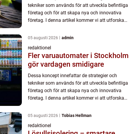
tekniker som används för att utveckla befintliga
företag och för att skapa nya och innovativa
företag. I denna artikel kommer vi att utforska
dessa ämnen mer i detalj och ge en översikt över
deras viktiga as...
05 augusti 2026
admin
redaktionel
Fler varuautomater i Stockholm
gör vardagen smidigare
Dessa koncept innefattar de strategier och
tekniker som används för att utveckla befintliga
företag och för att skapa nya och innovativa
företag. I denna artikel kommer vi att utforska
dessa ämnen mer i detalj och ge en översikt över
deras viktiga as...
05 augusti 2026
Tobias Hellman
redaktionel
Lösullsisolering – smartare