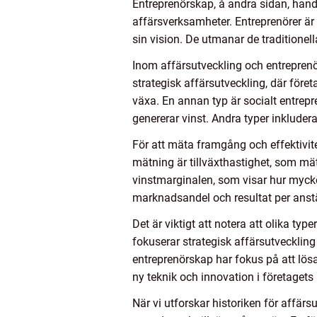
Entreprenörskap, å andra sidan, hand
affärsverksamheter. Entreprenörer är o
sin vision. De utmanar de tradition
Inom affärsutveckling och entreprenö
strategisk affärsutveckling, där för
växa. En annan typ är socialt entrepr
genererar vinst. Andra typer inkludera
För att mäta framgång och effektivit
mätning är tillväxthastighet, som mä
vinstmarginalen, som visar hur mycket
marknadsandel och resultat per anstä
Det är viktigt att notera att olika ty
fokuserar strategisk affärsutvecklin
entreprenörskap har fokus på att lö
ny teknik och innovation i företagets
När vi utforskar historiken för affärs