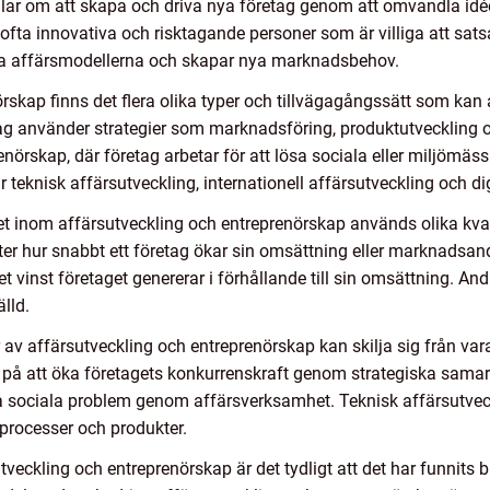
lar om att skapa och driva nya företag genom att omvandla idée
fta innovativa och risktagande personer som är villiga att satsa 
ella affärsmodellerna och skapar nya marknadsbehov.
rskap finns det flera olika typer och tillvägagångssätt som kan
etag använder strategier som marknadsföring, produktutveckling
enörskap, där företag arbetar för att lösa sociala eller miljömä
r teknisk affärsutveckling, internationell affärsutveckling och di
et inom affärsutveckling och entreprenörskap används olika kvan
ter hur snabbt ett företag ökar sin omsättning eller marknadsan
 vinst företaget genererar i förhållande till sin omsättning. An
lld.
per av affärsutveckling och entreprenörskap kan skilja sig från var
g på att öka företagets konkurrenskraft genom strategiska samar
sa sociala problem genom affärsverksamhet. Teknisk affärsutvec
 processer och produkter.
utveckling och entreprenörskap är det tydligt att det har funnits