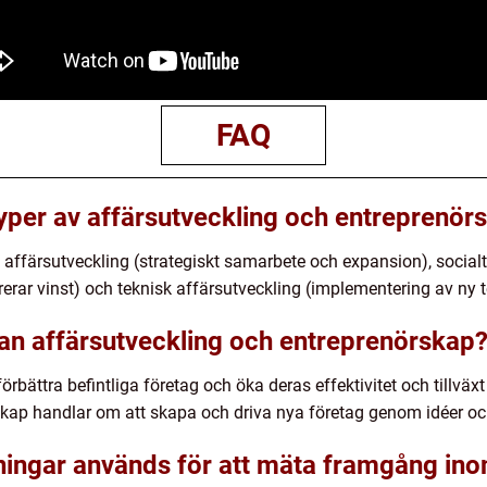
FAQ
typer av affärsutveckling och entreprenör
k affärsutveckling (strategiskt samarbete och expansion), social
ar vinst) och teknisk affärsutveckling (implementering av ny te
lan affärsutveckling och entreprenörskap
örbättra befintliga företag och öka deras effektivitet och tillvä
skap handlar om att skapa och driva nya företag genom idéer oc
tningar används för att mäta framgång ino